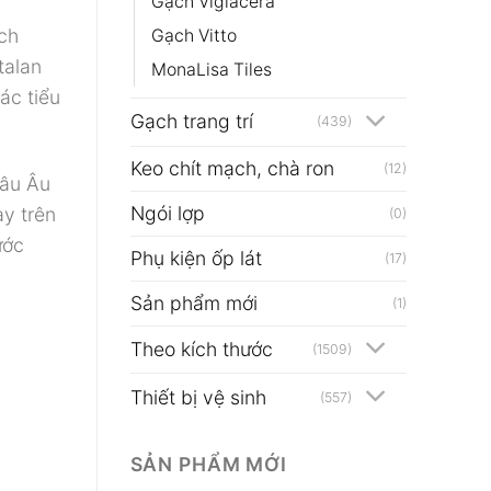
Gạch Viglacera
ch
Gạch Vitto
talan
MonaLisa Tiles
ác tiểu
Gạch trang trí
(439)
Keo chít mạch, chà ron
(12)
hâu Âu
Ngói lợp
ay trên
(0)
ước
Phụ kiện ốp lát
(17)
Sản phẩm mới
(1)
Theo kích thước
(1509)
Thiết bị vệ sinh
(557)
SẢN PHẨM MỚI