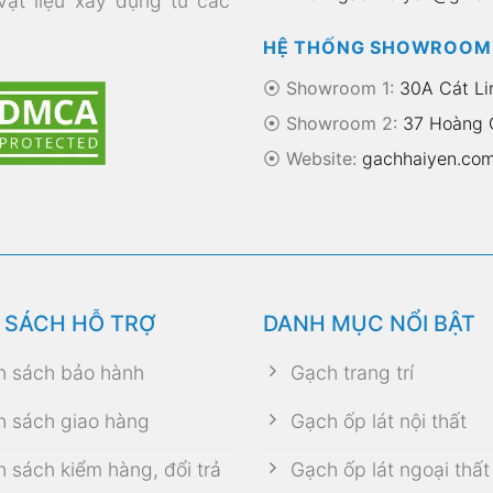
 vật liệu xây dựng từ các
HỆ THỐNG SHOWROOM
⦿ Showroom 1:
30A Cát Li
⦿ Showroom 2:
37 Hoàng Q
⦿
Website:
gachhaiyen.co
 SÁCH HỖ TRỢ
DANH MỤC NỔI BẬT
h sách bảo hành
Gạch trang trí
h sách giao hàng
Gạch ốp lát nội thất
h sách kiểm hàng, đổi trả
Gạch ốp lát ngoại thất