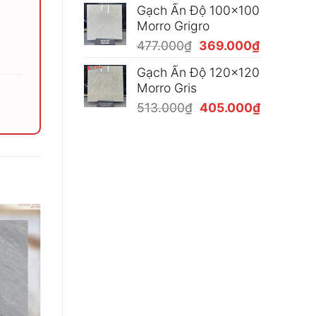
Gạch Ấn Độ 100x100
là:
tại
Morro Grigro
477.000₫.
là:
Giá
Giá
477.000
₫
369.000
₫
369.000₫
gốc
hiện
Gạch Ấn Độ 120x120
là:
tại
Morro Gris
477.000₫.
là:
Giá
Giá
513.000
₫
405.000
₫
369.000₫
gốc
hiện
là:
tại
513.000₫.
là:
405.000₫