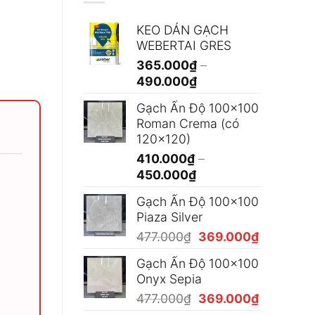
KEO DÁN GẠCH
WEBERTAI GRES
365.000
₫
–
Khoảng
490.000
₫
giá:
Gạch Ấn Độ 100x100
từ
Roman Crema (có
365.000₫
120x120)
đến
410.000
₫
–
490.000₫
Khoảng
450.000
₫
giá:
Gạch Ấn Độ 100x100
từ
Piaza Silver
410.000₫
Giá
Giá
477.000
₫
369.000
₫
đến
gốc
hiện
450.000₫
Gạch Ấn Độ 100x100
là:
tại
Onyx Sepia
477.000₫.
là:
Giá
Giá
477.000
₫
369.000
₫
369.000₫
gốc
hiện