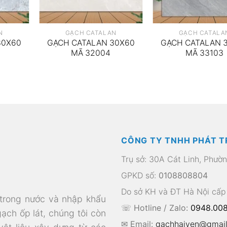
N
GẠCH CATALAN
GẠCH CATALA
30X60
GẠCH CATALAN 30X60
GẠCH CATALAN 
MÃ 32004
MÃ 33103
CÔNG TY TNHH PHÁT T
Trụ sở: 30A Cát Linh, Phườ
GPKD số:
0108808804
Do sở KH và ĐT Hà Nội cấp
 trong nước và nhập khẩu
☏ Hotline / Zalo:
0948.008
gạch ốp lát, chúng tôi còn
✉ Email:
gachhaiyen@gmai