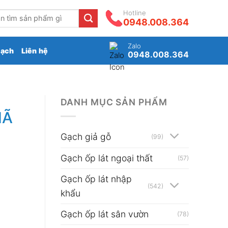
Hotline
0948.008.364
Zalo
gạch
Liên hệ
0948.008.364
DANH MỤC SẢN PHẨM
MÃ
Gạch giả gỗ
(99)
Gạch ốp lát ngoại thất
(57)
Gạch ốp lát nhập
(542)
khẩu
Gạch ốp lát sân vườn
(78)