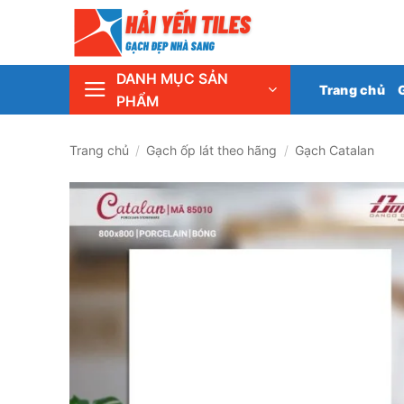
Skip
Tổng 
to
content
DANH MỤC SẢN
Trang chủ
PHẨM
Trang chủ
/
Gạch ốp lát theo hãng
/
Gạch Catalan