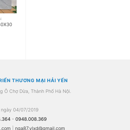
N
30X30
RIỂN THƯƠNG MẠI HẢI YẾN
ng Ô Chợ Dừa, Thành Phố Hà Nội.
 ngày 04/07/2019
.364
-
0948.008.369
l.com
|
nga87.vlxd@gmail.com