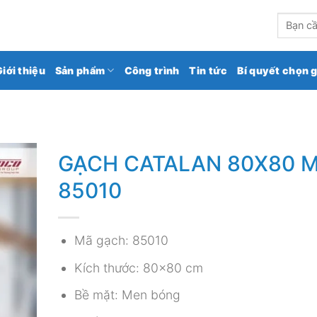
kho gạch ốp lát số 1 Việt Nam
Tìm
kiếm:
Giới thiệu
Sản phẩm
Công trình
Tin tức
Bí quyết chọn 
GẠCH CATALAN 80X80 
85010
Mã gạch: 85010
Kích thước: 80×80 cm
Bề mặt: Men bóng