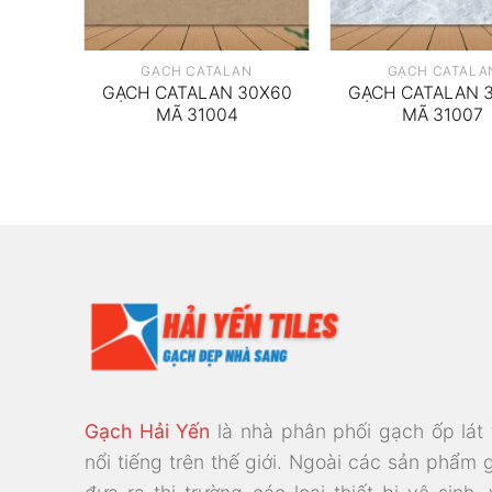
N
GẠCH CATALAN
GẠCH CATALA
30X30
GẠCH CATALAN 30X60
GẠCH CATALAN 
MÃ 31004
MÃ 31007
Gạch Hải Yến
là nhà phân phối gạch ốp lát
nổi tiếng trên thế giới. Ngoài các sản phẩm 