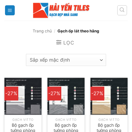
Skip
to
content
Trang chủ
/
Gạch ốp lát theo hãng
LỌC
-27%
-27%
-27%
GẠCH VITTO
GẠCH VITTO
GẠCH VITTO
Bộ gạch ốp
Bộ gạch ốp
Bộ gạch ốp
tường phòng
tường phòng
tường phòng