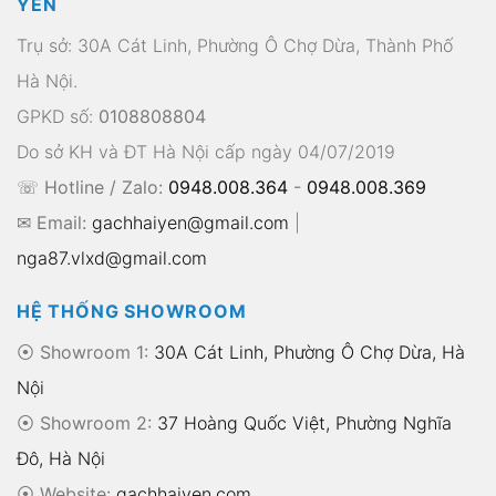
YẾN
Trụ sở: 30A Cát Linh, Phường Ô Chợ Dừa, Thành Phố
Hà Nội.
GPKD số:
0108808804
Do sở KH và ĐT Hà Nội cấp ngày 04/07/2019
☏ Hotline / Zalo:
0948.008.364
-
0948.008.369
✉ Email:
gachhaiyen@gmail.com
|
nga87.vlxd@gmail.com
HỆ THỐNG SHOWROOM
⦿ Showroom 1:
30A Cát Linh, Phường Ô Chợ Dừa, Hà
Nội
⦿ Showroom 2:
37 Hoàng Quốc Việt, Phường Nghĩa
Đô, Hà Nội
⦿
Website:
gachhaiyen.com