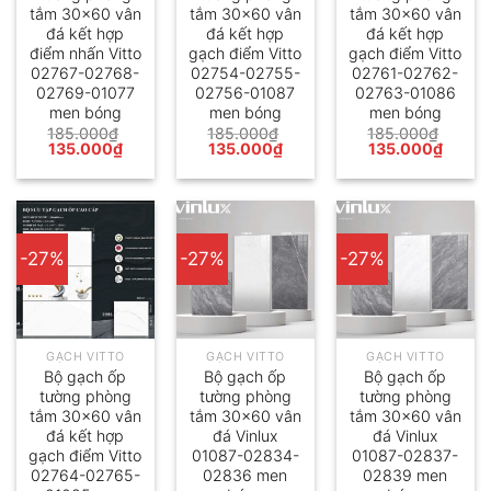
tắm 30×60 vân
tắm 30×60 vân
tắm 30×60 vân
đá kết hợp
đá kết hợp
đá kết hợp
điểm nhấn Vitto
gạch điểm Vitto
gạch điểm Vitto
02767-02768-
02754-02755-
02761-02762-
02769-01077
02756-01087
02763-01086
men bóng
men bóng
men bóng
185.000
₫
185.000
₫
185.000
₫
Giá
Giá
Giá
Giá
Giá
Giá
135.000
₫
135.000
₫
135.000
₫
gốc
hiện
gốc
hiện
gốc
hiện
là:
tại
là:
tại
là:
tại
185.000₫.
là:
185.000₫.
là:
185.000₫.
là:
135.000₫.
135.000₫.
135.0
-27%
-27%
-27%
GẠCH VITTO
GẠCH VITTO
GẠCH VITTO
Bộ gạch ốp
Bộ gạch ốp
Bộ gạch ốp
tường phòng
tường phòng
tường phòng
tắm 30×60 vân
tắm 30×60 vân
tắm 30×60 vân
đá kết hợp
đá Vinlux
đá Vinlux
gạch điểm Vitto
01087-02834-
01087-02837-
02764-02765-
02836 men
02839 men