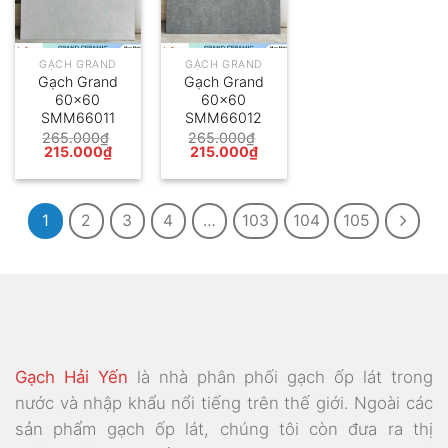
GẠCH GRAND
GẠCH GRAND
Gạch Grand
Gạch Grand
60×60
60×60
SMM66011
SMM66012
265.000
₫
265.000
₫
Giá
Giá
Giá
Giá
215.000
₫
215.000
₫
gốc
hiện
gốc
hiện
là:
tại
là:
tại
265.000₫.
là:
265.000₫.
là:
215.000₫.
215.000₫.
1
2
3
4
…
103
104
105
Gạch Hải Yến
là nhà phân phối gạch ốp lát trong
nước và nhập khẩu nổi tiếng trên thế giới. Ngoài các
sản phẩm gạch ốp lát, chúng tôi còn đưa ra thị