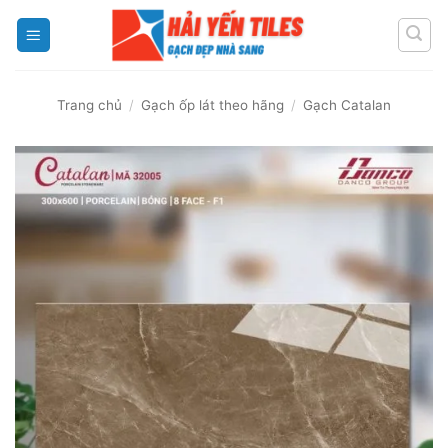
Skip
to
content
Trang chủ
/
Gạch ốp lát theo hãng
/
Gạch Catalan