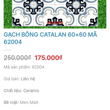
GẠCH BÔNG CATALAN 60×60 MÃ
62004
Giá
Giá
250.000
₫
175.000
₫
gốc
hiện
Mã sản phẩm: 62004
là:
tại
250.000₫.
là:
Giá bán:
Liên hệ
175.000₫.
Chất liệu: Ceramic
Bề mặt:
Men Matt