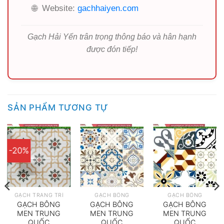
🌐
Website:
gachhaiyen.com
Gạch Hải Yến trân trọng thông báo và hân hạnh
được đón tiếp!
SẢN PHẨM TƯƠNG TỰ
-20%
GẠCH TRANG TRÍ
GẠCH BÔNG
GẠCH BÔNG
GẠCH BÔNG
GẠCH BÔNG
GẠCH BÔNG
MEN TRUNG
MEN TRUNG
MEN TRUNG
QUỐC
QUỐC
QUỐC