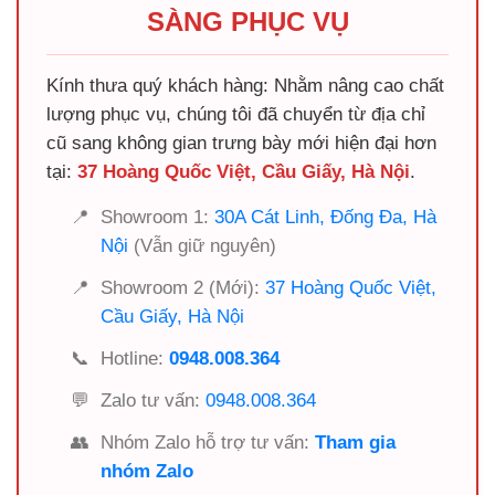
SÀNG PHỤC VỤ
Kính thưa quý khách hàng: Nhằm nâng cao chất
lượng phục vụ, chúng tôi đã chuyển từ địa chỉ
cũ sang không gian trưng bày mới hiện đại hơn
tại:
37 Hoàng Quốc Việt, Cầu Giấy, Hà Nội
.
📍
Showroom 1:
30A Cát Linh, Đống Đa, Hà
Nội
(Vẫn giữ nguyên)
📍
Showroom 2 (Mới):
37 Hoàng Quốc Việt,
Cầu Giấy, Hà Nội
📞
Hotline:
0948.008.364
💬
Zalo tư vấn:
0948.008.364
👥
Nhóm Zalo hỗ trợ tư vấn:
Tham gia
nhóm Zalo