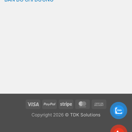
Visa
PayPal
Stripe
MasterCard
Cash
On
Copyright 2026 ©
TDK Solutions
Delivery