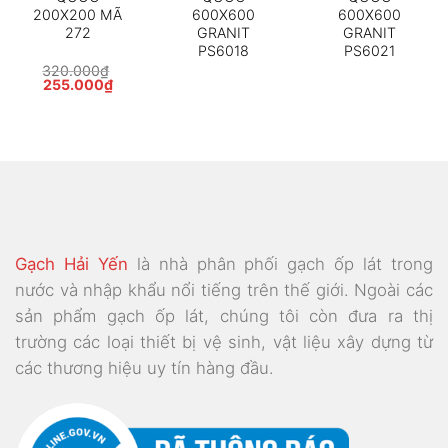
200X200 MÃ
600X600
600X600
272
GRANIT
GRANIT
PS6018
PS6021
320.000
₫
Giá
Giá
255.000
₫
gốc
hiện
là:
tại
320.000₫.
là:
000₫.
255.000₫.
Gạch Hải Yến
là nhà phân phối gạch ốp lát trong
nước và nhập khẩu nổi tiếng trên thế giới. Ngoài các
sản phẩm gạch ốp lát, chúng tôi còn đưa ra thị
trường các loại thiết bị vệ sinh, vật liệu xây dựng từ
các thương hiệu uy tín hàng đầu.