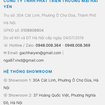
CÔNG TY TNHH PHÁT TRIỂN THƯƠNG MẠI HẢI
YẾN
Trụ sở: 30A Cát Linh, Phường Ô Chợ Dừa, Thành Phố
Hà Nội.
GPKD số:
0108808804
Do sở KH và ĐT Hà Nội cấp ngày 04/07/2019
☏ Hotline / Zalo:
0948.008.364
-
0948.008.369
✉ Email:
gachhaiyen@gmail.com
|
nga87.vlxd@gmail.com
HỆ THỐNG SHOWROOM
⦿ Showroom 1:
30A Cát Linh, Phường Ô Chợ Dừa, Hà
Nội
⦿ Showroom 2:
37 Hoàng Quốc Việt, Phường Nghĩa
Đô, Hà Nội