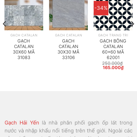
-34%
GẠCH CATALAN
GẠCH CATALAN
GẠCH TRANG TRÍ
GẠCH
GẠCH
GẠCH BÔNG
CATALAN
CATALAN
CATALAN
30X60 MÃ
30X30 MÃ
60×60 MÃ
31083
33106
62001
250.000
₫
Giá
Giá
165.000
₫
gốc
hiện
là:
tại
250.000₫.
là:
165.0
Gạch Hải Yến
là nhà phân phối gạch ốp lát trong
nước và nhập khẩu nổi tiếng trên thế giới. Ngoài các