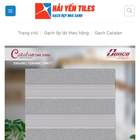
Skip
to
content
Trang chủ
/
Gạch ốp lát theo hãng
/
Gạch Catalan