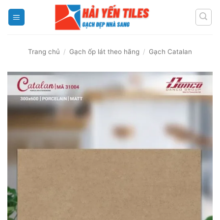
Skip
to
content
Trang chủ
/
Gạch ốp lát theo hãng
/
Gạch Catalan