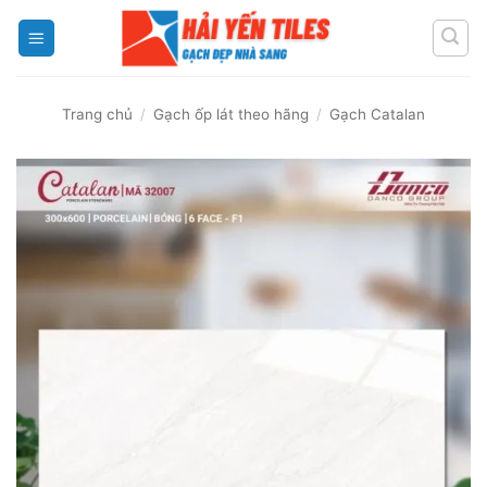
Skip
to
content
Trang chủ
/
Gạch ốp lát theo hãng
/
Gạch Catalan