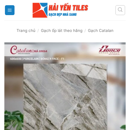
Skip
to
content
Trang chủ
/
Gạch ốp lát theo hãng
/
Gạch Catalan