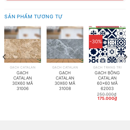
SẢN PHẨM TƯƠNG TỰ
-30%
GẠCH CATALAN
GẠCH CATALAN
GẠCH TRANG TRÍ
GẠCH
GẠCH
GẠCH BÔNG
CATALAN
CATALAN
CATALAN
30X60 MÃ
30X60 MÃ
60×60 MÃ
31006
31008
62003
250.000
₫
Giá
Giá
175.000
₫
gốc
hiện
là:
tại
250.000₫.
là:
175.00