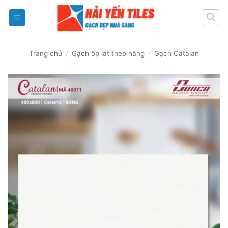
Skip
to
content
Trang chủ
/
Gạch ốp lát theo hãng
/
Gạch Catalan