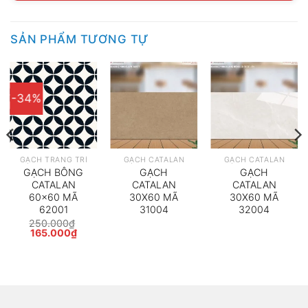
SẢN PHẨM TƯƠNG TỰ
-34%
GẠCH TRANG TRÍ
GẠCH CATALAN
GẠCH CATALAN
GẠCH BÔNG
GẠCH
GẠCH
CATALAN
CATALAN
CATALAN
60×60 MÃ
30X60 MÃ
30X60 MÃ
62001
31004
32004
250.000
₫
Giá
Giá
165.000
₫
gốc
hiện
là:
tại
250.000₫.
là:
165.000₫.