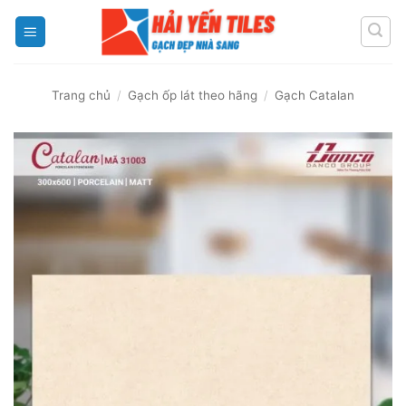
Skip
to
content
Trang chủ
/
Gạch ốp lát theo hãng
/
Gạch Catalan