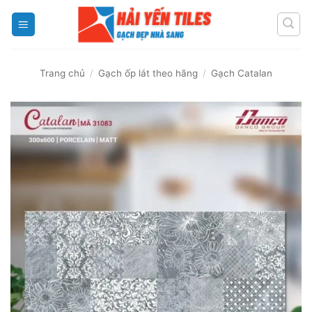
Skip
to
content
Trang chủ
/
Gạch ốp lát theo hãng
/
Gạch Catalan