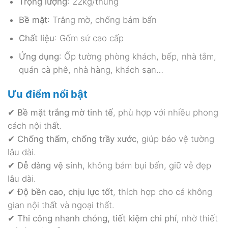
Trọng lượng
: 22kg/thùng
Bề mặt
: Trắng mờ, chống bám bẩn
Chất liệu
: Gốm sứ cao cấp
Ứng dụng
: Ốp tường phòng khách, bếp, nhà tắm,
quán cà phê, nhà hàng, khách sạn…
Ưu điểm nổi bật
✔
Bề mặt trắng mờ tinh tế
, phù hợp với nhiều phong
cách nội thất.
✔
Chống thấm, chống trầy xước
, giúp bảo vệ tường
lâu dài.
✔
Dễ dàng vệ sinh
, không bám bụi bẩn, giữ vẻ đẹp
lâu dài.
✔
Độ bền cao, chịu lực tốt
, thích hợp cho cả không
gian nội thất và ngoại thất.
✔
Thi công nhanh chóng, tiết kiệm chi phí
, nhờ thiết