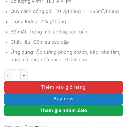
Số lượng vỉ/m²
: 11.8 vỉ = 1m²
Quy cách đóng gói
: 20 vỉ/thùng = 1.695m²/thùng
Trọng lượng
: 22kg/thùng
Bề mặt
: Trắng mờ, chống bám bẩn
Chất liệu
: Gốm sứ cao cấp
Ứng dụng
: Ốp tường phòng khách, bếp, nhà tắm,
quán cà phê, nhà hàng, khách sạn…
GẠCH THẺ GỐM TRẮNG MỜ MGTT007 số lượng
Thêm vào giỏ hàng
Buy now
Tham gia nhóm Zalo
Danh mục:
Gạch mosaic