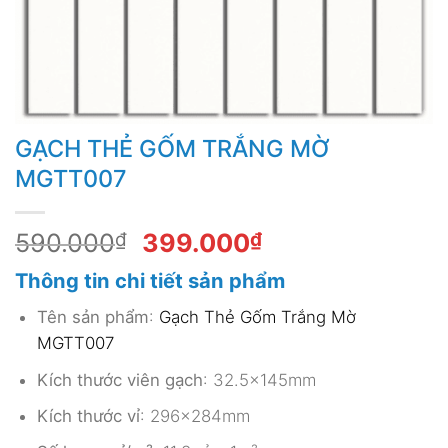
GẠCH THẺ GỐM TRẮNG MỜ
MGTT007
Giá
Giá
590.000
₫
399.000
₫
gốc
hiện
Thông tin chi tiết sản phẩm
là:
tại
590.000₫.
là:
Tên sản phẩm
:
Gạch Thẻ Gốm Trắng Mờ
399.000₫.
MGTT007
Kích thước viên gạch
: 32.5x145mm
Kích thước vỉ
: 296x284mm