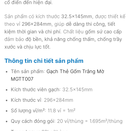
cổ điển đến hiện đại
.
Sản phẩm có kích thước
32.5x145mm
, được thiết kế
theo vỉ
296x284mm
, giúp
dễ dàng thi công, tiết
kiệm thời gian và chi phí
. Chất liệu
gốm sứ cao cấp
đảm bảo
độ bền, khả năng chống thấm, chống trầy
xước và chịu lực tốt
.
Thông tin chi tiết sản phẩm
Tên sản phẩm
:
Gạch Thẻ Gốm Trắng Mờ
MGTT007
Kích thước viên gạch
: 32.5x145mm
Kích thước vỉ
: 296x284mm
Số lượng vỉ/m²
: 11.8 vỉ = 1m²
Quy cách đóng gói
: 20 vỉ/thùng = 1.695m²/thùng