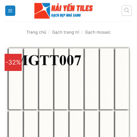
Skip
to
content
Trang chủ
/
Gạch trang trí
/
Gạch mosaic
-32%