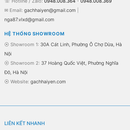
☏ Hotline / Zalo:
0948.008.364
-
0948.008.369
✉ Email:
gachhaiyen@gmail.com
|
nga87.vlxd@gmail.com
HỆ THỐNG SHOWROOM
⦿ Showroom 1:
30A Cát Linh, Phường Ô Chợ Dừa, Hà
Nội
⦿ Showroom 2:
37 Hoàng Quốc Việt, Phường Nghĩa
Đô, Hà Nội
⦿
Website:
gachhaiyen.com
LIÊN KẾT NHANH