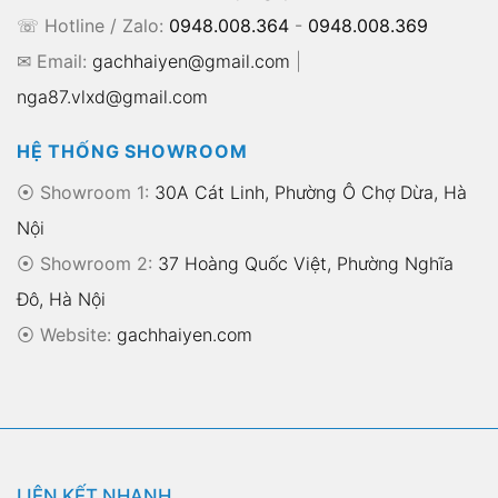
☏ Hotline / Zalo:
0948.008.364
-
0948.008.369
✉ Email:
gachhaiyen@gmail.com
|
nga87.vlxd@gmail.com
HỆ THỐNG SHOWROOM
⦿ Showroom 1:
30A Cát Linh, Phường Ô Chợ Dừa, Hà
Nội
⦿ Showroom 2:
37 Hoàng Quốc Việt, Phường Nghĩa
Đô, Hà Nội
⦿
Website:
gachhaiyen.com
LIÊN KẾT NHANH