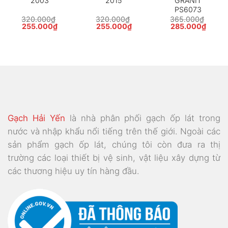
2003
2015
GRANIT
PS6073
320.000
₫
320.000
₫
365.000
₫
Giá
Giá
Giá
Giá
Giá
Giá
255.000
₫
255.000
₫
285.000
₫
gốc
hiện
gốc
hiện
gốc
hiện
là:
tại
là:
tại
là:
tại
320.000₫.
là:
320.000₫.
là:
365.000₫.
là:
000₫.
255.000₫.
255.000₫.
285.0
Gạch Hải Yến
là nhà phân phối gạch ốp lát trong
nước và nhập khẩu nổi tiếng trên thế giới. Ngoài các
sản phẩm gạch ốp lát, chúng tôi còn đưa ra thị
trường các loại thiết bị vệ sinh, vật liệu xây dựng từ
các thương hiệu uy tín hàng đầu.