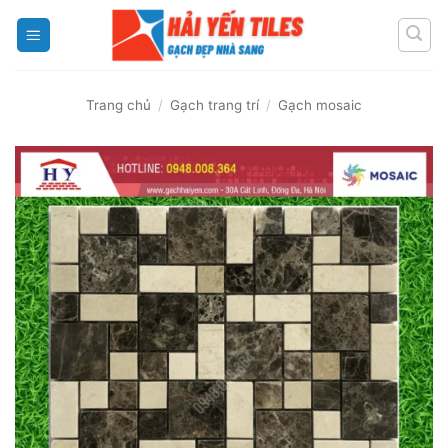
Skip
to
content
Trang chủ
/
Gạch trang trí
/
Gạch mosaic