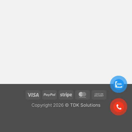
Visa
PayPal
Stripe
MasterCard
Cash
On
Copyright 2026 ©
TDK Solutions
Delivery