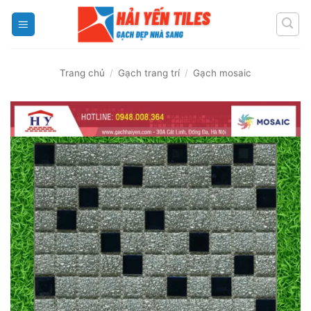
Skip
to
content
Trang chủ
/
Gạch trang trí
/
Gạch mosaic