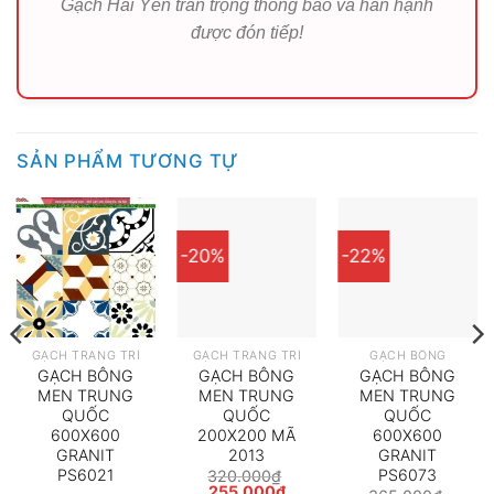
Gạch Hải Yến trân trọng thông báo và hân hạnh
được đón tiếp!
SẢN PHẨM TƯƠNG TỰ
-20%
-22%
GẠCH TRANG TRÍ
GẠCH TRANG TRÍ
GẠCH BÔNG
GẠCH BÔNG
GẠCH BÔNG
GẠCH BÔNG
MEN TRUNG
MEN TRUNG
MEN TRUNG
QUỐC
QUỐC
QUỐC
600X600
200X200 MÃ
600X600
GRANIT
2013
GRANIT
PS6021
PS6073
320.000
₫
Giá
Giá
255.000
₫