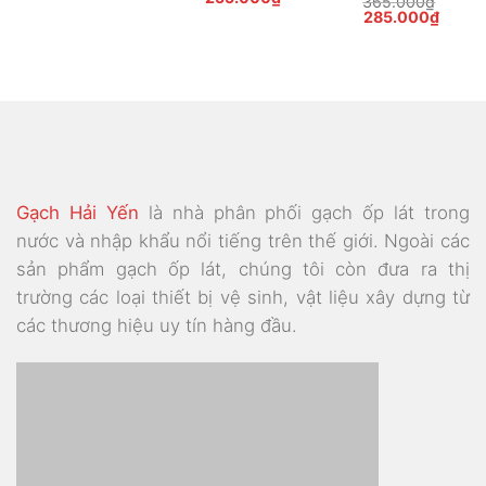
365.000
₫
gốc
hiện
Giá
Giá
285.000
₫
là:
tại
gốc
hiện
320.000₫.
là:
là:
tại
000₫.
255.000₫.
365.000₫.
là:
285.0
Gạch Hải Yến
là nhà phân phối gạch ốp lát trong
nước và nhập khẩu nổi tiếng trên thế giới. Ngoài các
sản phẩm gạch ốp lát, chúng tôi còn đưa ra thị
trường các loại thiết bị vệ sinh, vật liệu xây dựng từ
các thương hiệu uy tín hàng đầu.