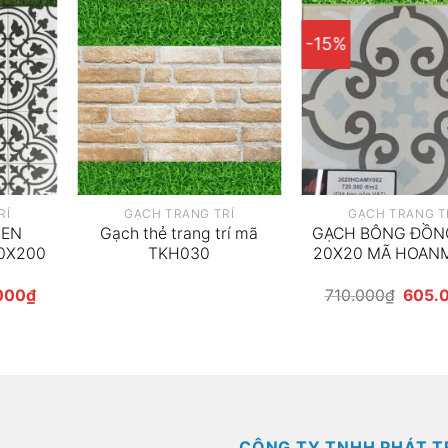
-15%
RÍ
GẠCH TRANG TRÍ
GẠCH TRANG T
MEN
Gạch thẻ trang trí mã
GẠCH BÔNG ĐỒN
0X200
TKH030
20X20 MÃ HOAN
Giá
Giá
000
₫
710.000
₫
605.
hiện
gốc
tại
là:
00₫.
là:
710.0
255.000₫.
CÔNG TY TNHH PHÁT T