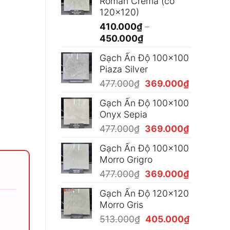
Roman Crema (có
365.000₫
120x120)
đến
410.000
₫
–
490.000₫
Khoảng
450.000
₫
giá:
Gạch Ấn Độ 100x100
từ
Piaza Silver
410.000₫
Giá
Giá
477.000
₫
369.000
₫
đến
gốc
hiện
450.000₫
Gạch Ấn Độ 100x100
là:
tại
Onyx Sepia
477.000₫.
là:
Giá
Giá
477.000
₫
369.000
₫
369.000₫
gốc
hiện
Gạch Ấn Độ 100x100
là:
tại
Morro Grigro
477.000₫.
là:
Giá
Giá
477.000
₫
369.000
₫
369.000₫
gốc
hiện
Gạch Ấn Độ 120x120
là:
tại
Morro Gris
477.000₫.
là:
Giá
Giá
513.000
₫
405.000
₫
369.000₫