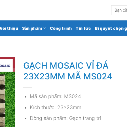
kho gạch ốp lát số 1 Việt Nam
Tìm
kiếm:
Giới thiệu
Sản phẩm
Công trình
Tin tức
Bí quyết chọn 
GẠCH MOSAIC VỈ ĐÁ
23X23MM MÃ MS024
Mã sản phẩm: MS024
Kích thước: 23x23mm
Dòng sản phẩm: Gạch trang trí