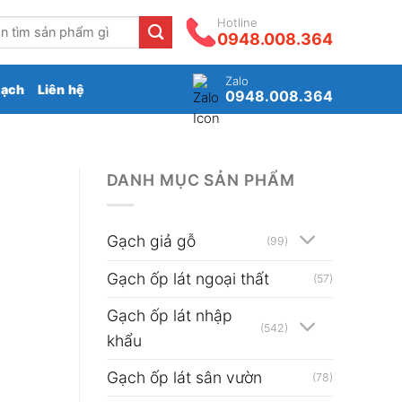
Hotline
0948.008.364
Zalo
gạch
Liên hệ
0948.008.364
DANH MỤC SẢN PHẨM
Gạch giả gỗ
(99)
Gạch ốp lát ngoại thất
(57)
Gạch ốp lát nhập
(542)
khẩu
Gạch ốp lát sân vườn
(78)