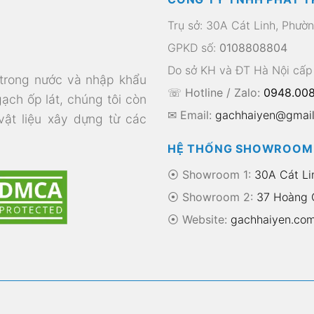
Trụ sở: 30A Cát Linh, Phườ
GPKD số:
0108808804
Do sở KH và ĐT Hà Nội cấp
 trong nước và nhập khẩu
☏ Hotline / Zalo:
0948.008
gạch ốp lát, chúng tôi còn
✉ Email:
gachhaiyen@gmai
 vật liệu xây dựng từ các
HỆ THỐNG SHOWROOM
⦿ Showroom 1:
30A Cát Li
⦿ Showroom 2:
37 Hoàng Q
⦿
Website:
gachhaiyen.co