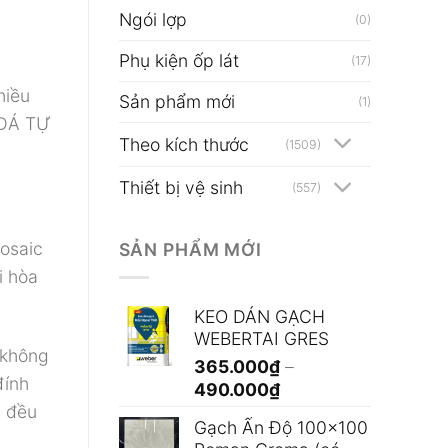
Ngói lợp
(0)
Phụ kiện ốp lát
(17)
hiều
Sản phẩm mới
(1)
 ĐÁ TỰ
Theo kích thước
(1509)
Thiết bị vệ sinh
(557)
Mosaic
SẢN PHẨM MỚI
i hòa
KEO DÁN GẠCH
WEBERTAI GRES
 không
365.000
₫
–
đính
Khoảng
490.000
₫
n đều
giá:
Gạch Ấn Độ 100x100
từ