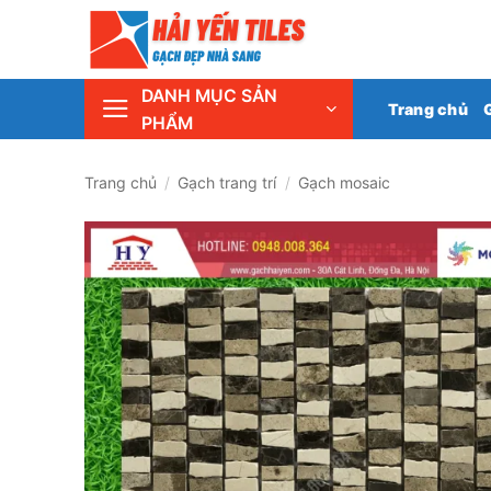
Skip
Tổng 
to
content
DANH MỤC SẢN
Trang chủ
PHẨM
Trang chủ
/
Gạch trang trí
/
Gạch mosaic