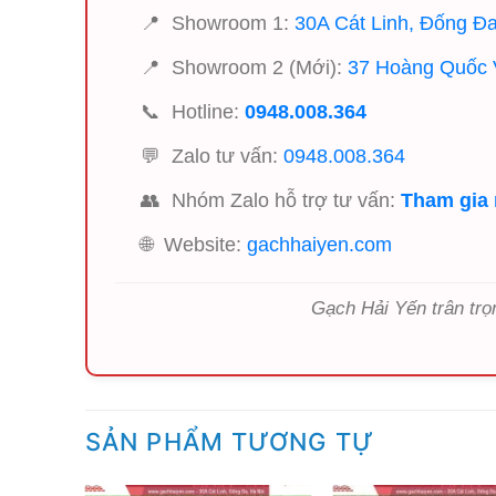
📍
Showroom 1:
30A Cát Linh, Đống Đa
📍
Showroom 2 (Mới):
37 Hoàng Quốc V
📞
Hotline:
0948.008.364
💬
Zalo tư vấn:
0948.008.364
👥
Nhóm Zalo hỗ trợ tư vấn:
Tham gia
🌐
Website:
gachhaiyen.com
Gạch Hải Yến trân trọ
SẢN PHẨM TƯƠNG TỰ