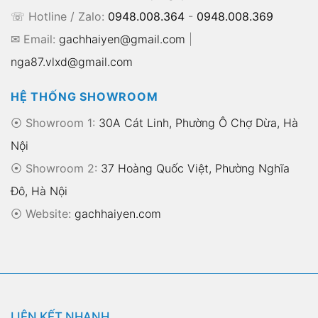
☏ Hotline / Zalo:
0948.008.364
-
0948.008.369
✉ Email:
gachhaiyen@gmail.com
|
nga87.vlxd@gmail.com
HỆ THỐNG SHOWROOM
⦿ Showroom 1:
30A Cát Linh, Phường Ô Chợ Dừa, Hà
Nội
⦿ Showroom 2:
37 Hoàng Quốc Việt, Phường Nghĩa
Đô, Hà Nội
⦿
Website:
gachhaiyen.com
LIÊN KẾT NHANH