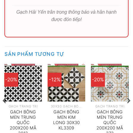
Gạch Hải Yến trân trọng thông báo và hân hạnh
được đón tiếp!
SẢN PHẨM TƯƠNG TỰ
-20%
-12%
-20%
GẠCH TRANG TRÍ
30X30 GẠCH BÔNG
GẠCH TRANG TRÍ
GẠCH BÔNG
GẠCH BÔNG
GẠCH BÔNG
MEN TRUNG
MEN KIM
MEN TRUNG
QUỐC
LONG 30X30
QUỐC
200X200 MÃ
KL3309
200X200 MÃ