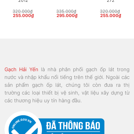
2012
272
320.000
₫
335.000
₫
320.000
₫
Giá
Giá
Giá
Giá
Giá
Giá
255.000
₫
295.000
₫
255.000
₫
gốc
hiện
gốc
hiện
gốc
hiện
là:
tại
là:
tại
là:
tại
320.000₫.
là:
335.000₫.
là:
320.000₫.
là:
255.000₫.
295.000₫.
255.0
Gạch Hải Yến
là nhà phân phối gạch ốp lát trong
nước và nhập khẩu nổi tiếng trên thế giới. Ngoài các
sản phẩm gạch ốp lát, chúng tôi còn đưa ra thị
trường các loại thiết bị vệ sinh, vật liệu xây dựng từ
các thương hiệu uy tín hàng đầu.