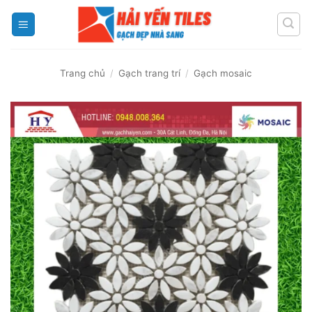
Skip
to
content
Trang chủ
/
Gạch trang trí
/
Gạch mosaic