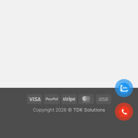
Visa
PayPal
Stripe
MasterCard
Cash
On
Copyright 2026 ©
TDK Solutions
Delivery