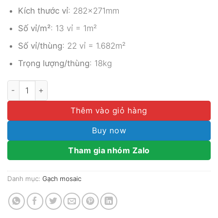
Kích thước vỉ
: 282x271mm
Số vỉ/m²
: 13 vỉ = 1m²
Số vỉ/thùng
: 22 vỉ = 1.682m²
Trọng lượng/thùng
: 18kg
Gạch Mosaic Gốm Sứ Lục Giác Men Bóng MGTT022 số lư
Thêm vào giỏ hàng
Buy now
Tham gia nhóm Zalo
Danh mục:
Gạch mosaic