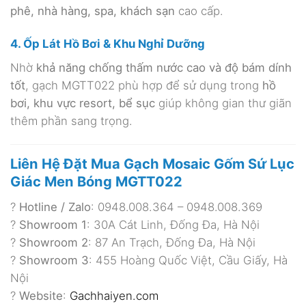
phê, nhà hàng, spa, khách sạn
cao cấp.
4. Ốp Lát Hồ Bơi & Khu Nghỉ Dưỡng
Nhờ
khả năng chống thấm nước cao và độ bám dính
tốt
, gạch MGTT022 phù hợp để sử dụng trong
hồ
bơi, khu vực resort, bể sục
giúp không gian thư giãn
thêm phần sang trọng.
Liên Hệ Đặt Mua Gạch Mosaic Gốm Sứ Lục
Giác Men Bóng MGTT022
?
Hotline / Zalo
: 0948.008.364 – 0948.008.369
?
Showroom 1
: 30A Cát Linh, Đống Đa, Hà Nội
?
Showroom 2
: 87 An Trạch, Đống Đa, Hà Nội
?
Showroom 3
: 455 Hoàng Quốc Việt, Cầu Giấy, Hà
Nội
?
Website
:
Gachhaiyen.com