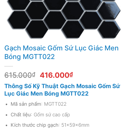
Gạch Mosaic Gốm Sứ Lục Giác Men
Bóng MGTT022
Giá
Giá
615.000
₫
416.000
₫
gốc
hiện
Thông Số Kỹ Thuật Gạch Mosaic Gốm Sứ
là:
tại
Lục Giác Men Bóng MGTT022
615.000₫.
là:
416.000₫.
Mã sản phẩm
: MGTT022
Chất liệu
: Gốm sứ cao cấp
Kích thước chip gạch
: 51x59x6mm