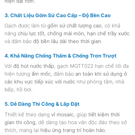
hiện đại hơn
.
3. Chất Liệu Gốm Sứ Cao Cấp – Độ Bền Cao
Gạch được làm từ
gốm sứ chất lượng cao
, có khả
năng
chịu lực tốt, chống mài mòn, hạn chế trầy xước
và đảm bảo
độ bền lâu dài theo thời gian
.
4. Khả Năng Chống Thấm & Chống Trơn Trượt
Với
độ hút nước thấp
, gạch MGTT022 hạn chế tối đa
hiện tượng
ẩm mốc
, đảm bảo
an toàn khi sử dụng ở
các khu vực tiếp xúc với nước
như phòng tắm, nhà
bếp, hồ bơi.
5. Dễ Dàng Thi Công & Lắp Đặt
Thiết kế theo dạng
vỉ mosaic
, giúp
tiết kiệm thời
gian thi công
, dễ dàng tạo hoa văn độc đáo theo sở
thích, mang lại
hiệu ứng trang trí hoàn hảo
.