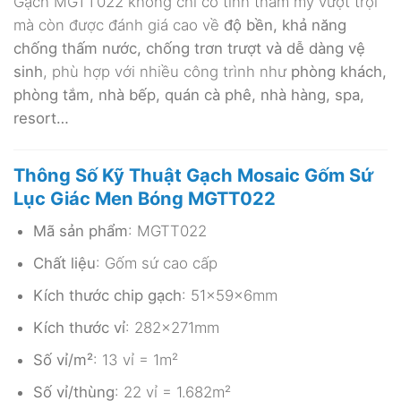
Gạch MGTT022 không chỉ có tính thẩm mỹ vượt trội
mà còn được đánh giá cao về
độ bền, khả năng
chống thấm nước, chống trơn trượt và dễ dàng vệ
sinh
, phù hợp với nhiều công trình như
phòng khách,
phòng tắm, nhà bếp, quán cà phê, nhà hàng, spa,
resort…
Thông Số Kỹ Thuật Gạch Mosaic Gốm Sứ
Lục Giác Men Bóng MGTT022
Mã sản phẩm
: MGTT022
Chất liệu
: Gốm sứ cao cấp
Kích thước chip gạch
: 51x59x6mm
Kích thước vỉ
: 282x271mm
Số vỉ/m²
: 13 vỉ = 1m²
Số vỉ/thùng
: 22 vỉ = 1.682m²