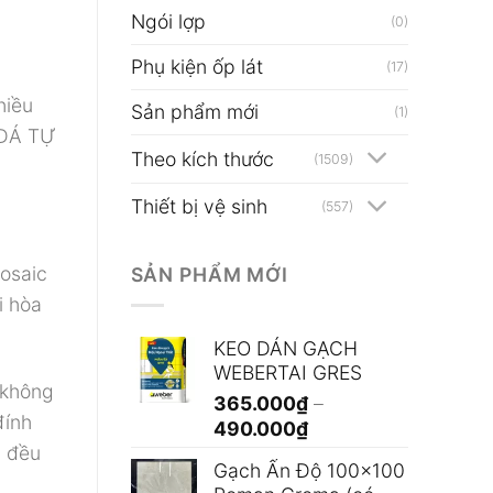
Ngói lợp
(0)
Phụ kiện ốp lát
(17)
hiều
Sản phẩm mới
(1)
 ĐÁ TỰ
Theo kích thước
(1509)
Thiết bị vệ sinh
(557)
Mosaic
SẢN PHẨM MỚI
i hòa
KEO DÁN GẠCH
WEBERTAI GRES
 không
365.000
₫
–
đính
Khoảng
490.000
₫
n đều
giá:
Gạch Ấn Độ 100x100
từ