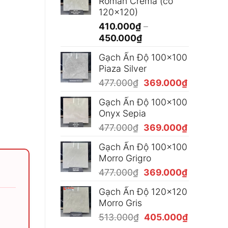
Roman Crema (có
365.000₫
120x120)
đến
410.000
₫
–
490.000₫
Khoảng
450.000
₫
giá:
Gạch Ấn Độ 100x100
từ
Piaza Silver
410.000₫
Giá
Giá
477.000
₫
369.000
₫
đến
gốc
hiện
450.000₫
Gạch Ấn Độ 100x100
là:
tại
Onyx Sepia
477.000₫.
là:
Giá
Giá
477.000
₫
369.000
₫
369.000₫
gốc
hiện
Gạch Ấn Độ 100x100
là:
tại
Morro Grigro
477.000₫.
là:
Giá
Giá
477.000
₫
369.000
₫
369.000₫
gốc
hiện
Gạch Ấn Độ 120x120
là:
tại
Morro Gris
477.000₫.
là:
Giá
Giá
513.000
₫
405.000
₫
369.000₫