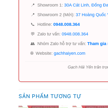
📍
Showroom 1:
30A Cát Linh, Đống Đa
📍
Showroom 2 (Mới):
37 Hoàng Quốc V
📞
Hotline:
0948.008.364
💬
Zalo tư vấn:
0948.008.364
👥
Nhóm Zalo hỗ trợ tư vấn:
Tham gia
🌐
Website:
gachhaiyen.com
Gạch Hải Yến trân trọ
SẢN PHẨM TƯƠNG TỰ