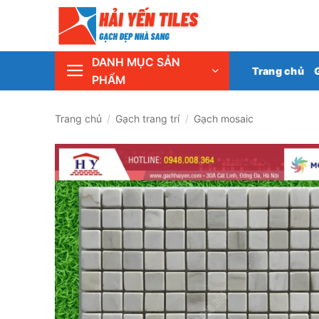
Skip
Tổng 
to
content
DANH MỤC SẢN
Trang chủ
PHẨM
Trang chủ
/
Gạch trang trí
/
Gạch mosaic