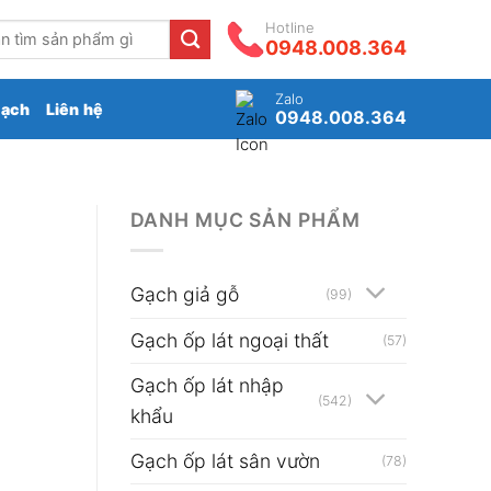
Hotline
0948.008.364
Zalo
gạch
Liên hệ
0948.008.364
DANH MỤC SẢN PHẨM
Gạch giả gỗ
(99)
Gạch ốp lát ngoại thất
(57)
Gạch ốp lát nhập
(542)
khẩu
Gạch ốp lát sân vườn
(78)