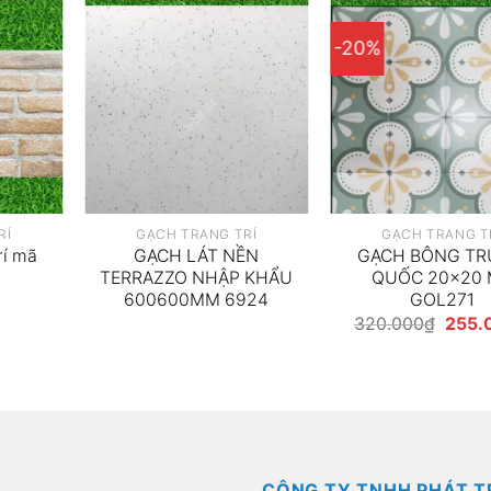
-20%
RÍ
GẠCH TRANG TRÍ
GẠCH TRANG T
rí mã
GẠCH LÁT NỀN
GẠCH BÔNG T
TERRAZZO NHẬP KHẨU
QUỐC 20×20
600600MM 6924
GOL271
Giá
320.000
₫
255.
gốc
là:
320.
CÔNG TY TNHH PHÁT T