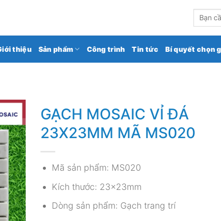
kho gạch ốp lát số 1 Việt Nam
Tìm
kiếm:
Giới thiệu
Sản phẩm
Công trình
Tin tức
Bí quyết chọn 
GẠCH MOSAIC VỈ ĐÁ
23X23MM MÃ MS020
Mã sản phẩm: MS020
Kích thước: 23x23mm
Dòng sản phẩm: Gạch trang trí