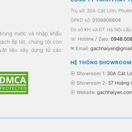
Trụ sở: 30A Cát Linh, Phườ
GPKD số:
0108808804
Do sở KH và ĐT Hà Nội cấp
 trong nước và nhập khẩu
☏ Hotline / Zalo:
0948.008
gạch ốp lát, chúng tôi còn
✉ Email:
gachhaiyen@gmai
 vật liệu xây dựng từ các
HỆ THỐNG SHOWROOM
⦿ Showroom 1:
30A Cát Li
⦿ Showroom 2:
37 Hoàng Q
⦿
Website:
gachhaiyen.co