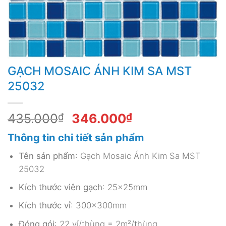
GẠCH MOSAIC ÁNH KIM SA MST
25032
Giá
Giá
435.000
₫
346.000
₫
gốc
hiện
Thông tin chi tiết sản phẩm
là:
tại
435.000₫.
là:
Tên sản phẩm
: Gạch Mosaic Ánh Kim Sa MST
346.000₫.
25032
Kích thước viên gạch
: 25x25mm
Kích thước vỉ
: 300x300mm
Đóng gói
: 22 vỉ/thùng = 2m²/thùng