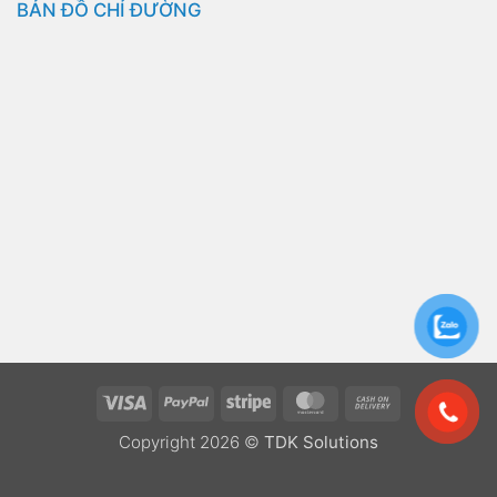
BẢN ĐỒ CHỈ ĐƯỜNG
Visa
PayPal
Stripe
MasterCard
Cash
On
Copyright 2026 ©
TDK Solutions
Delivery