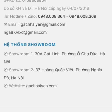
GPKD số:
0108808804
Do sở KH và ĐT Hà Nội cấp ngày 04/07/2019
☏ Hotline / Zalo:
0948.008.364
-
0948.008.369
✉ Email:
gachhaiyen@gmail.com
|
nga87.vlxd@gmail.com
HỆ THỐNG SHOWROOM
⦿ Showroom 1:
30A Cát Linh, Phường Ô Chợ Dừa, Hà
Nội
⦿ Showroom 2:
37 Hoàng Quốc Việt, Phường Nghĩa
Đô, Hà Nội
⦿
Website:
gachhaiyen.com