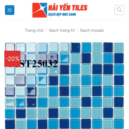
Skip
to
content
Trang chủ
/
Gạch trang trí
/
Gạch mosaic
-20%