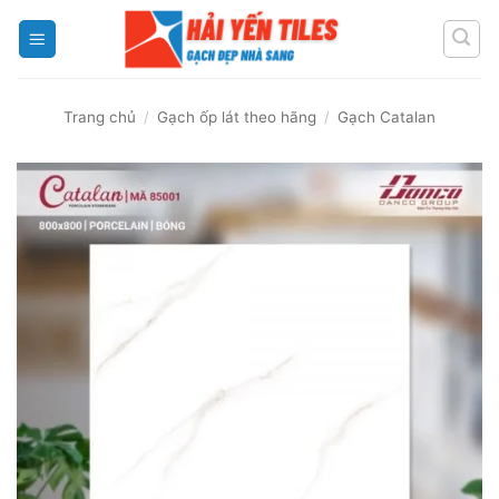
Skip
to
content
Trang chủ
/
Gạch ốp lát theo hãng
/
Gạch Catalan