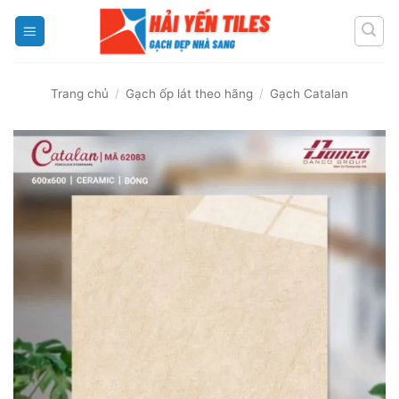
Skip
to
content
Trang chủ
/
Gạch ốp lát theo hãng
/
Gạch Catalan