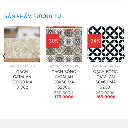
SẢN PHẨM TƯƠNG TỰ
-30%
-34%
GẠCH CATALAN
GẠCH TRANG TRÍ
GẠCH TRANG TRÍ
GẠCH
GẠCH BÔNG
GẠCH BÔNG
CATALAN
CATALAN
CATALAN
30X60 MÃ
60×60 MÃ
60×60 MÃ
31082
62006
62001
250.000
₫
250.000
₫
Giá
Giá
Giá
Giá
175.000
₫
165.000
₫
gốc
hiện
gốc
hiện
là:
tại
là:
tại
250.000₫.
là:
250.000₫.
là:
175.000₫.
165.0