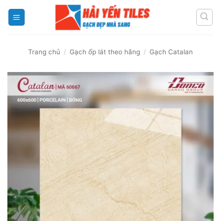
Skip
to
content
Trang chủ
/
Gạch ốp lát theo hãng
/
Gạch Catalan