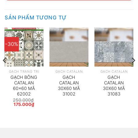
SẢN PHẨM TƯƠNG TỰ
-30%
GẠCH TRANG TRÍ
GẠCH CATALAN
GẠCH CATALAN
GẠCH BÔNG
GẠCH
GẠCH
CATALAN
CATALAN
CATALAN
60×60 MÃ
30X60 MÃ
30X60 MÃ
62002
31002
31083
250.000
₫
Giá
Giá
175.000
₫
gốc
hiện
là:
tại
250.000₫.
là:
175.000₫.