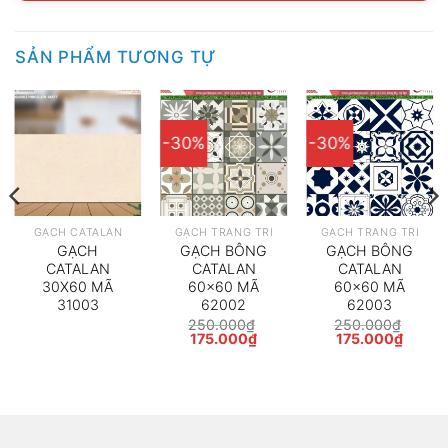
SẢN PHẨM TƯƠNG TỰ
-30%
-30%
GẠCH CATALAN
GẠCH TRANG TRÍ
GẠCH TRANG TRÍ
GẠCH
GẠCH BÔNG
GẠCH BÔNG
CATALAN
CATALAN
CATALAN
30X60 MÃ
60×60 MÃ
60×60 MÃ
31003
62002
62003
250.000
₫
250.000
₫
Giá
Giá
Giá
Giá
175.000
₫
175.000
₫
gốc
hiện
gốc
hiện
là:
tại
là:
tại
250.000₫.
là:
250.000₫.
là:
175.000₫.
175.00