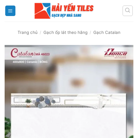
Skip
to
content
Trang chủ
/
Gạch ốp lát theo hãng
/
Gạch Catalan