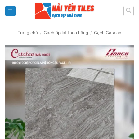
Skip
to
content
Trang chủ
/
Gạch ốp lát theo hãng
/
Gạch Catalan