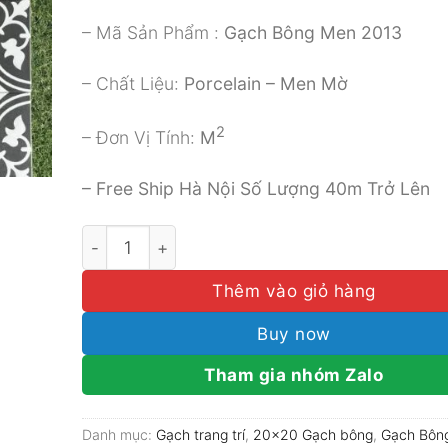
– Mã Sản Phẩm :
Gạch Bông Men 2013
– Chất Liệu:
Porcelain – Men Mờ
2
– Đơn Vị Tính:
M
– Free Ship Hà Nội Số Lượng 40m Trở Lên
GẠCH BÔNG MEN TRUNG QUỐC 200X200 MÃ 2
Thêm vào giỏ hàng
Buy now
Tham gia nhóm Zalo
Danh mục:
Gạch trang trí
,
20x20 Gạch bông
,
Gạch Bôn