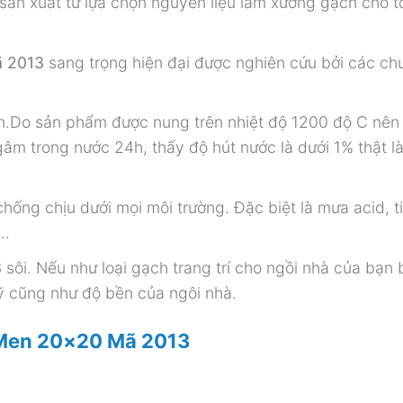
sản xuất từ lựa chọn nguyên liệu làm xương gạch cho tớ
ã 2013
sang trọng hiện đại được nghiên cứu bởi các ch
n.Do sản phẩm được nung trên nhiệt độ 1200 độ C nên
âm trong nước 24h, thấy độ hút nước là dưới 1% thật là
chống chịu dưới mọi môi trường. Đặc biệt là mưa acid, ti
….
3
sôi. Nếu như loại gạch trang trí cho ngồi nhà của bạn
ỹ cũng như độ bền của ngôi nhà.
 Men 20×20 Mã 2013