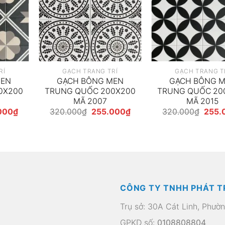
RÍ
GẠCH TRANG TRÍ
GẠCH TRANG T
MEN
GẠCH BÔNG MEN
GẠCH BÔNG 
0X200
TRUNG QUỐC 200X200
TRUNG QUỐC 20
MÃ 2007
MÃ 2015
Giá
Giá
Giá
Giá
000
₫
320.000
₫
255.000
₫
320.000
₫
255.
hiện
gốc
hiện
gốc
tại
là:
tại
là:
00₫.
là:
320.000₫.
là:
320.
255.000₫.
255.000₫.
CÔNG TY TNHH PHÁT T
Trụ sở: 30A Cát Linh, Phườ
GPKD số:
0108808804