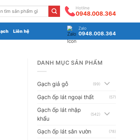
Hotline
0948.008.364
Zalo
gạch
Liên hệ
0948.008.364
DANH MỤC SẢN PHẨM
G
Gạch giả gỗ
(99)
Gạch ốp lát ngoại thất
(57)
Gạch ốp lát nhập
(542)
khẩu
Gạch ốp lát sân vườn
(78)
₫.