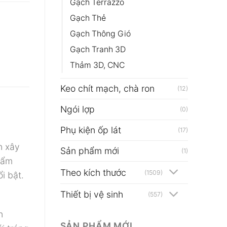
Gạch Terrazzo
Gạch Thẻ
Gạch Thông Gió
Gạch Tranh 3D
Thảm 3D, CNC
Keo chít mạch, chà ron
(12)
Ngói lợp
(0)
Phụ kiện ốp lát
(17)
h xây
Sản phẩm mới
(1)
hẩm
Theo kích thước
(1509)
i bật.
Thiết bị vệ sinh
(557)
h
SẢN PHẨM MỚI