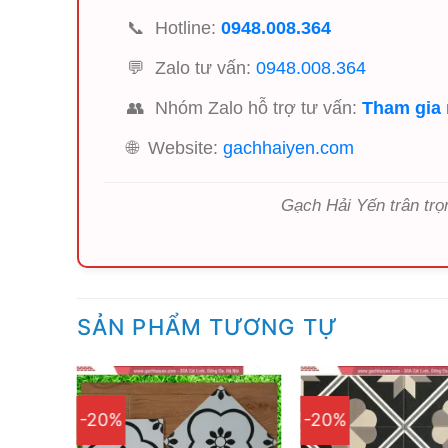
📞
Hotline:
0948.008.364
💬
Zalo tư vấn:
0948.008.364
👥
Nhóm Zalo hỗ trợ tư vấn:
Tham gia
🌐
Website:
gachhaiyen.com
Gạch Hải Yến trân trọ
SẢN PHẨM TƯƠNG TỰ
-20%
-20%