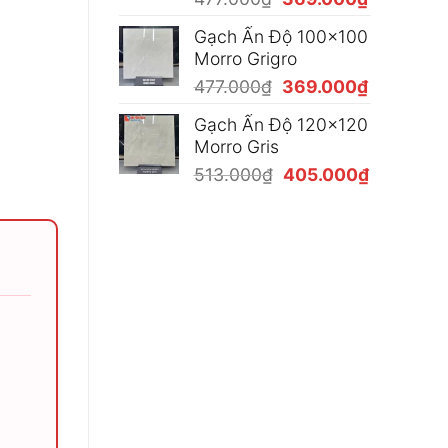
369.000₫
gốc
hiện
Gạch Ấn Độ 100x100
là:
tại
Morro Grigro
477.000₫.
là:
Giá
Giá
477.000
₫
369.000
₫
369.000₫
gốc
hiện
Gạch Ấn Độ 120x120
là:
tại
Morro Gris
477.000₫.
là:
Giá
Giá
513.000
₫
405.000
₫
369.000₫
gốc
hiện
là:
tại
513.000₫.
là:
405.000₫