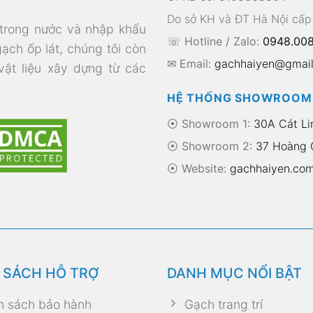
Do sở KH và ĐT Hà Nội cấp
 trong nước và nhập khẩu
☏ Hotline / Zalo:
0948.008
gạch ốp lát, chúng tôi còn
✉ Email:
gachhaiyen@gmai
 vật liệu xây dựng từ các
HỆ THỐNG SHOWROOM
⦿ Showroom 1:
30A Cát Li
⦿ Showroom 2:
37 Hoàng Q
⦿
Website:
gachhaiyen.co
 SÁCH HỖ TRỢ
DANH MỤC NỔI BẬT
h sách bảo hành
Gạch trang trí