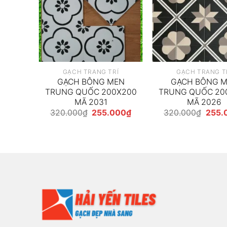
GẠCH TRANG TRÍ
GẠCH TRANG T
MEN
GẠCH BÔNG MEN
GẠCH BÔNG 
0X600
TRUNG QUỐC 200X200
TRUNG QUỐC 20
18
MÃ 2031
MÃ 2026
Giá
Giá
Giá
320.000
₫
255.000
₫
320.000
₫
255.
gốc
hiện
gốc
là:
tại
là:
320.000₫.
là:
320.0
255.000₫.