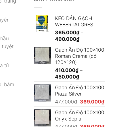
i tráng
KEO DÁN GẠCH
uyên
WEBERTAI GRES
365.000
₫
–
 hầu
Khoảng
490.000
₫
giá:
 tuyệt
Gạch Ấn Độ 100x100
từ
Roman Crema (có
365.000₫
120x120)
đến
a tử
410.000
₫
–
490.000₫
Khoảng
450.000
₫
giá:
 bị bám
Gạch Ấn Độ 100x100
từ
Piaza Silver
410.000₫
Giá
Giá
477.000
₫
369.000
₫
đến
gốc
hiện
450.000₫
Gạch Ấn Độ 100x100
là:
tại
Onyx Sepia
477.000₫.
là:
Giá
Giá
477.000
₫
369.000
₫