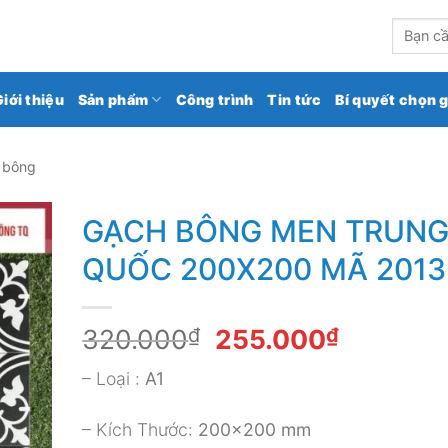
kho gạch ốp lát số 1 Việt Nam
Tìm
kiếm:
Giới thiệu
Sản phẩm
Công trình
Tin tức
Bí quyết chọn 
 bông
GẠCH BÔNG MEN TRUN
QUỐC 200X200 MÃ 2013
Giá
Giá
320.000
₫
255.000
₫
gốc
hiện
– Loại :
A1
là:
tại
320.000₫.
là:
– Kích Thước:
200×200 mm
255.000