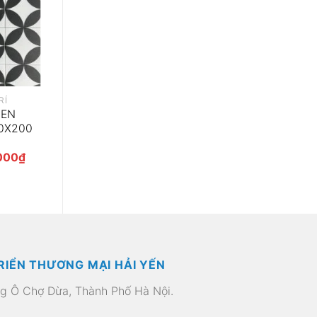
RÍ
MEN
0X200
Giá
000
₫
hiện
tại
000₫.
là:
255.000₫.
RIỂN THƯƠNG MẠI HẢI YẾN
ng Ô Chợ Dừa, Thành Phố Hà Nội.