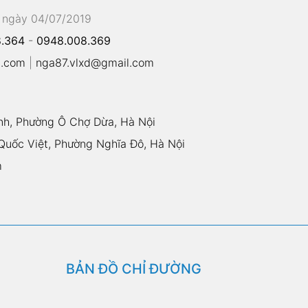
 ngày 04/07/2019
.364
-
0948.008.369
l.com
|
nga87.vlxd@gmail.com
nh, Phường Ô Chợ Dừa, Hà Nội
uốc Việt, Phường Nghĩa Đô, Hà Nội
m
BẢN ĐỒ CHỈ ĐƯỜNG