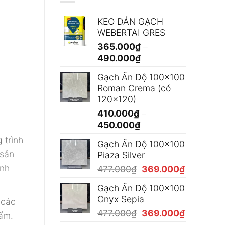
KEO DÁN GẠCH
WEBERTAI GRES
365.000
₫
–
Khoảng
490.000
₫
giá:
Gạch Ấn Độ 100x100
từ
Roman Crema (có
365.000₫
120x120)
đến
410.000
₫
–
490.000₫
Khoảng
450.000
₫
giá:
 trình
Gạch Ấn Độ 100x100
từ
 sản
Piaza Silver
410.000₫
ính
Giá
Giá
477.000
₫
369.000
₫
đến
gốc
hiện
450.000₫
Gạch Ấn Độ 100x100
là:
tại
Onyx Sepia
 các
477.000₫.
là:
Giá
Giá
477.000
₫
369.000
₫
369.000₫
hẩm.
gốc
hiện