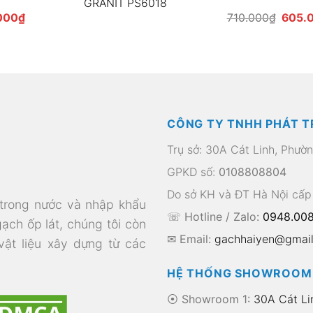
GRANIT PS6018
Giá
Giá
000
₫
710.000
₫
605.
hiện
gốc
tại
là:
00₫.
là:
710.0
255.000₫.
CÔNG TY TNHH PHÁT T
Trụ sở: 30A Cát Linh, Phườ
GPKD số:
0108808804
Do sở KH và ĐT Hà Nội cấp
 trong nước và nhập khẩu
☏ Hotline / Zalo:
0948.008
gạch ốp lát, chúng tôi còn
✉ Email:
gachhaiyen@gmai
 vật liệu xây dựng từ các
HỆ THỐNG SHOWROOM
⦿ Showroom 1:
30A Cát Li