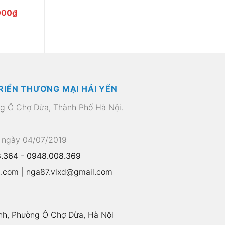
Giá
000
₫
hiện
tại
00₫.
là:
605.000₫.
RIỂN THƯƠNG MẠI HẢI YẾN
ng Ô Chợ Dừa, Thành Phố Hà Nội.
 ngày 04/07/2019
.364
-
0948.008.369
l.com
|
nga87.vlxd@gmail.com
nh, Phường Ô Chợ Dừa, Hà Nội