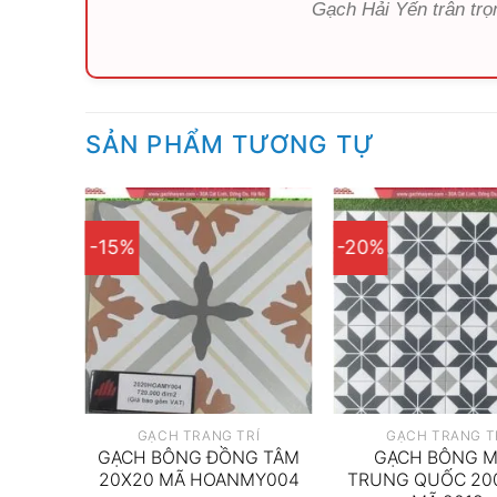
Gạch Hải Yến trân trọ
SẢN PHẨM TƯƠNG TỰ
-15%
-20%
RÍ
GẠCH TRANG TRÍ
GẠCH TRANG T
MEN
GẠCH BÔNG ĐỒNG TÂM
GẠCH BÔNG 
0X200
20X20 MÃ HOANMY004
TRUNG QUỐC 20