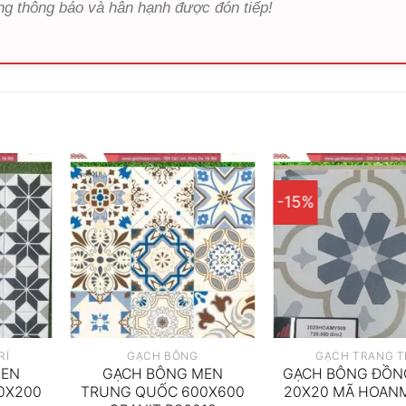
ng thông báo và hân hạnh được đón tiếp!
-15%
RÍ
GẠCH BÔNG
GẠCH TRANG T
MEN
GẠCH BÔNG MEN
GẠCH BÔNG ĐỒN
0X200
TRUNG QUỐC 600X600
20X20 MÃ HOAN