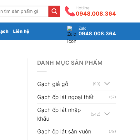
Hotline
0948.008.364
Zalo
gạch
Liên hệ
0948.008.364
DANH MỤC SẢN PHẨM
Gạch giả gỗ
(99)
Gạch ốp lát ngoại thất
(57)
Gạch ốp lát nhập
(542)
khẩu
Gạch ốp lát sân vườn
(78)
.