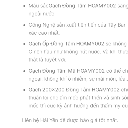
Màu sắc
Gạch Đồng Tâm HOAMY002
sang
ngoài nước
Công Nghệ sản xuất tiên tiến của Tây Ban 
xác cao nhất.
Gạch Ốp Đồng Tâm HOAMY002
sẽ không
C nên hầu như không hút nước. Và khi thự
thật là tuyệt vời.
Gạch Đồng Tâm Mã HOAMY002
có thể ch
ngoại, không khí ô nhiễm, sự mài mòn, lửa
Gạch 200×200 Đồng Tâm HOAMY002
ch
thuận lợi cho ẩm mốc phát triển và sinh sô
mốc thì cực kỳ ảnh hưởng đến thẩm mỹ cũ
Liên hệ Hải Yến để được báo giá tốt nhất.