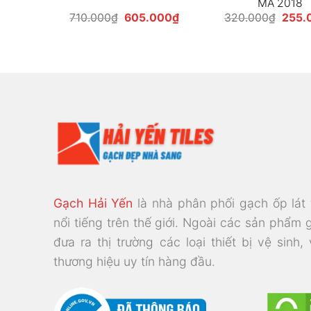
MÃ 2018
Giá
Giá
Giá
Giá
000
₫
710.000
₫
605.000
₫
320.000
₫
255.
hiện
gốc
hiện
gốc
tại
là:
tại
là:
00₫.
là:
710.000₫.
là:
320.0
255.000₫.
605.000₫.
Gạch Hải Yến
là nhà phân phối gạch ốp lát
nổi tiếng trên thế giới. Ngoài các sản phẩm 
đưa ra thị trường các loại thiết bị vệ sinh,
thương hiệu uy tín hàng đầu.