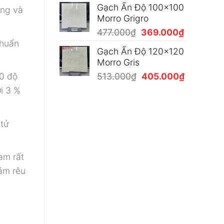
Gạch Ấn Độ 100x100
ong và
là:
tại
Morro Grigro
477.000₫.
là:
Giá
Giá
477.000
₫
369.000
₫
369.000₫
chuẩn
gốc
hiện
Gạch Ấn Độ 120x120
là:
tại
Morro Gris
477.000₫.
là:
Giá
Giá
0 độ
513.000
₫
405.000
₫
369.000₫
gốc
hiện
i 3 %
là:
tại
513.000₫.
là:
405.000₫
 tử
am rất
bám rêu