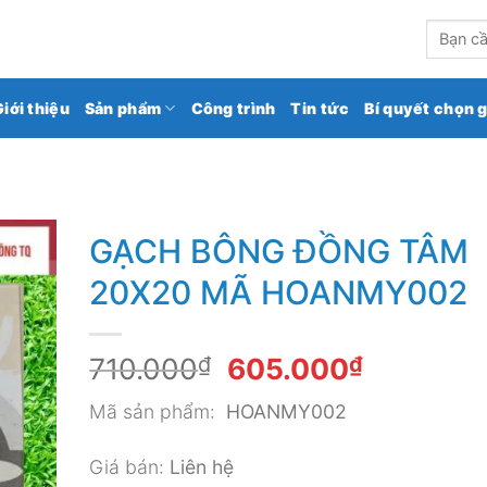
kho gạch ốp lát số 1 Việt Nam
Tìm
kiếm:
Giới thiệu
Sản phẩm
Công trình
Tin tức
Bí quyết chọn 
GẠCH BÔNG ĐỒNG TÂM
20X20 MÃ HOANMY002
Giá
Giá
710.000
₫
605.000
₫
gốc
hiện
Mã sản phẩm:
HOANMY002
là:
tại
710.000₫.
là:
Giá bán:
Liên hệ
605.000₫