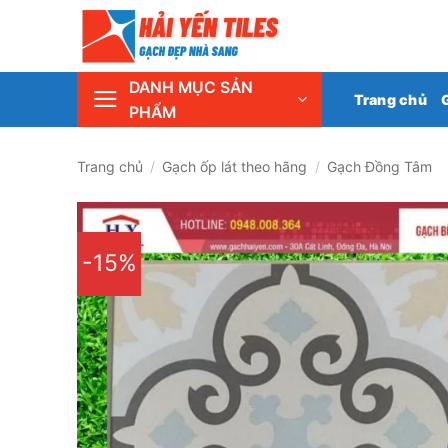
Skip
Tổng 
to
content
DANH MỤC SẢN
Trang chủ
PHẨM
Trang chủ
/
Gạch ốp lát theo hãng
/
Gạch Đồng Tâm
-15%