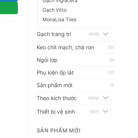
Gạch Viglacera
Gạch Vitto
MonaLisa Tiles
Gạch trang trí
(439)
Keo chít mạch, chà ron
(12)
Ngói lợp
(0)
Phụ kiện ốp lát
(17)
Sản phẩm mới
(1)
Theo kích thước
(1509)
Thiết bị vệ sinh
(557)
SẢN PHẨM MỚI