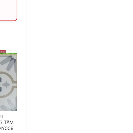
RÍ
G TÂM
MY009