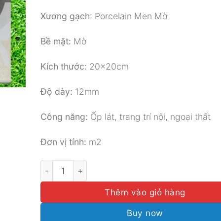
Xương gạch
: Porcelain Men Mờ
Bề mặt:
Mờ
Kích thước:
20x20cm
Độ dày:
12mm
Công năng:
Ốp lát, trang trí nội, ngoại thất
Đơn vị tính:
m2
GẠCH BÔNG ĐỒNG TÂM 20X20 MÃ HOANMY00
Thêm vào giỏ hàng
Buy now