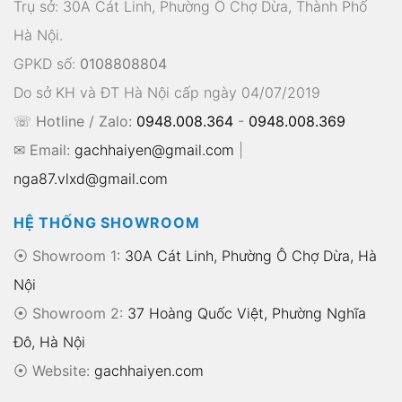
Trụ sở: 30A Cát Linh, Phường Ô Chợ Dừa, Thành Phố
Hà Nội.
GPKD số:
0108808804
Do sở KH và ĐT Hà Nội cấp ngày 04/07/2019
☏ Hotline / Zalo:
0948.008.364
-
0948.008.369
✉ Email:
gachhaiyen@gmail.com
|
nga87.vlxd@gmail.com
HỆ THỐNG SHOWROOM
⦿ Showroom 1:
30A Cát Linh, Phường Ô Chợ Dừa, Hà
Nội
⦿ Showroom 2:
37 Hoàng Quốc Việt, Phường Nghĩa
Đô, Hà Nội
⦿
Website:
gachhaiyen.com