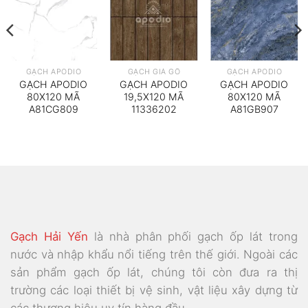
GẠCH APODIO
GẠCH GIẢ GỖ
GẠCH APODIO
GẠCH APODIO
GẠCH APODIO
GẠCH APODIO
80X120 MÃ
19,5X120 MÃ
80X120 MÃ
A81CG809
11336202
A81GB907
Gạch Hải Yến
là nhà phân phối gạch ốp lát trong
nước và nhập khẩu nổi tiếng trên thế giới. Ngoài các
sản phẩm gạch ốp lát, chúng tôi còn đưa ra thị
trường các loại thiết bị vệ sinh, vật liệu xây dựng từ
các thương hiệu uy tín hàng đầu.