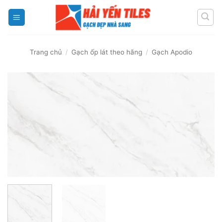
Skip
to
content
Trang chủ
/
Gạch ốp lát theo hãng
/
Gạch Apodio