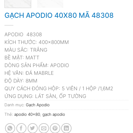
GẠCH APODIO 40X80 MÃ 48308
APODIO 48308
KÍCH THƯỚC: 400x800MM
MÀU SẮC: TRẮNG
BỀ MẶT: MATT
DÒNG SẢN PHẨM: APODIO
HỆ VÂN: ĐÁ MABRLE
ĐỘ DÀY: 8MM
QUY CÁCH ĐÓNG HỘP: 5 VIÊN / 1 HỘP /1,6M2
ỨNG DỤNG: LÁT SÀN, ỐP TƯỜNG
Danh mục:
Gạch Apodio
Thẻ:
apodio 40x80
,
gạch apodio