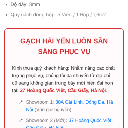
Độ dày
: 8mm
Quy cách đóng hộp:
5 Viên / 1 Hộp / 1,6m2
GẠCH HẢI YẾN LUÔN SẴN
SÀNG PHỤC VỤ
Kính thưa quý khách hàng: Nhằm nâng cao chất
lượng phục vụ, chúng tôi đã chuyển từ địa chỉ
cũ sang không gian trưng bày mới hiện đại hơn
tại:
37 Hoàng Quốc Việt, Cầu Giấy, Hà Nội
.
📍
Showroom 1:
30A Cát Linh, Đống Đa, Hà
Nội
(Vẫn giữ nguyên)
📍
Showroom 2 (Mới):
37 Hoàng Quốc Việt,
Cầu Giấy, Hà Nội