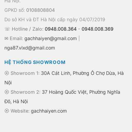
Hà Nội.
GPKD số:
0108808804
Do sở KH và ĐT Hà Nội cấp ngày 04/07/2019
☏ Hotline / Zalo:
0948.008.364
-
0948.008.369
✉ Email:
gachhaiyen@gmail.com
|
nga87.vlxd@gmail.com
HỆ THỐNG SHOWROOM
⦿ Showroom 1:
30A Cát Linh, Phường Ô Chợ Dừa, Hà
Nội
⦿ Showroom 2:
37 Hoàng Quốc Việt, Phường Nghĩa
Đô, Hà Nội
⦿
Website:
gachhaiyen.com