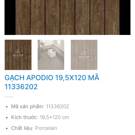
GẠCH APODIO 19,5X120 MÃ
11336202
Mã sản phẩm
: 11336202
Kích thước
: 19,5×120 cm
Chất liệu
: Porcelain