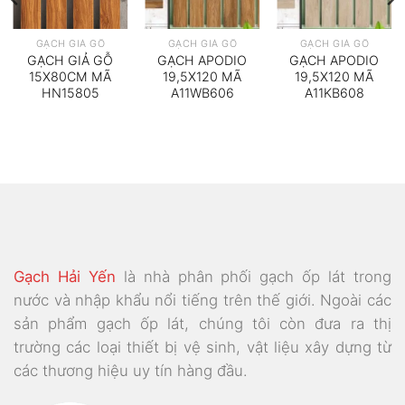
GẠCH GIẢ GỖ
GẠCH GIẢ GỖ
GẠCH GIẢ GỖ
GẠCH GIẢ GỖ
GẠCH APODIO
GẠCH APODIO
15X80CM MÃ
19,5X120 MÃ
19,5X120 MÃ
HN15805
A11WB606
A11KB608
Gạch Hải Yến
là nhà phân phối gạch ốp lát trong
nước và nhập khẩu nổi tiếng trên thế giới. Ngoài các
sản phẩm gạch ốp lát, chúng tôi còn đưa ra thị
trường các loại thiết bị vệ sinh, vật liệu xây dựng từ
các thương hiệu uy tín hàng đầu.