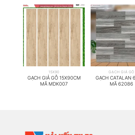
15X90
GẠCH GIẢ GỖ
5X120
GẠCH GIẢ GỖ 15X90CM
GẠCH CATALAN 
6
MÃ MDK007
MÃ 62086