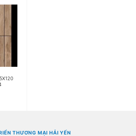
5X120
4
RIỂN THƯƠNG MẠI HẢI YẾN