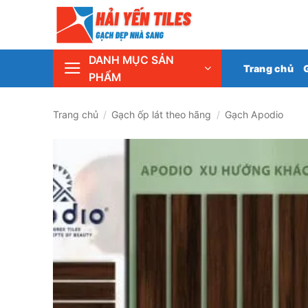
Skip
Tổng 
to
content
DANH MỤC SẢN
Trang chủ
PHẨM
Trang chủ
/
Gạch ốp lát theo hãng
/
Gạch Apodio