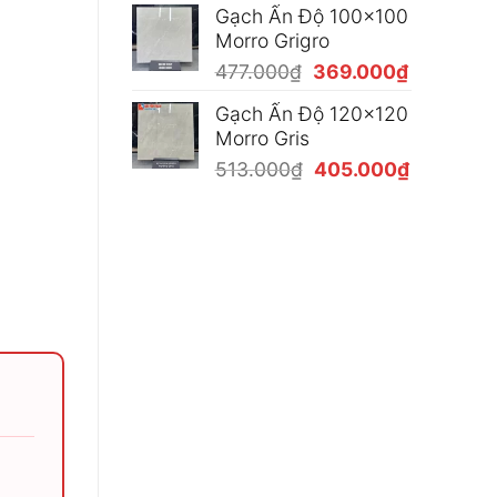
Gạch Ấn Độ 100x100
là:
tại
Morro Grigro
477.000₫.
là:
Giá
Giá
477.000
₫
369.000
₫
369.000₫
gốc
hiện
Gạch Ấn Độ 120x120
là:
tại
Morro Gris
477.000₫.
là:
Giá
Giá
513.000
₫
405.000
₫
369.000₫
gốc
hiện
là:
tại
513.000₫.
là:
405.000₫