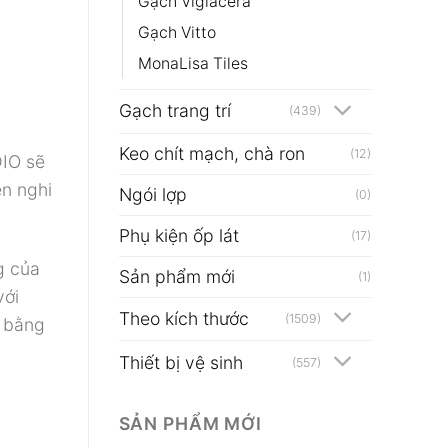
Gạch Viglacera
Gạch Vitto
MonaLisa Tiles
Gạch trang trí
(439)
Keo chít mạch, chà ron
(12)
DIO sẽ
ện nghi
Ngói lợp
(0)
Phụ kiện ốp lát
(17)
g của
Sản phẩm mới
(1)
với
Theo kích thước
(1509)
m bằng
Thiết bị vệ sinh
(557)
SẢN PHẨM MỚI