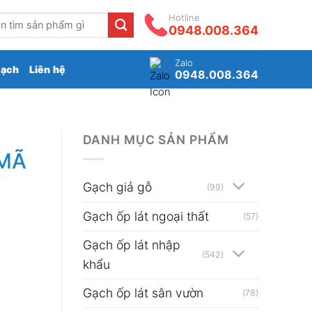
Hotline
0948.008.364
Zalo
gạch
Liên hệ
0948.008.364
DANH MỤC SẢN PHẨM
 MÃ
Gạch giả gỗ
(99)
Gạch ốp lát ngoại thất
(57)
Gạch ốp lát nhập
(542)
khẩu
Gạch ốp lát sân vườn
(78)