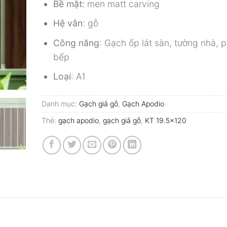
Bề mặt:
men matt carving
Hệ vân
: gỗ
Công năng
: Gạch ốp lát sàn, tường nhà, 
bếp
Loại
: A1
Danh mục:
Gạch giả gỗ
,
Gạch Apodio
Thẻ:
gạch apodio
,
gạch giả gỗ
,
KT 19.5x120