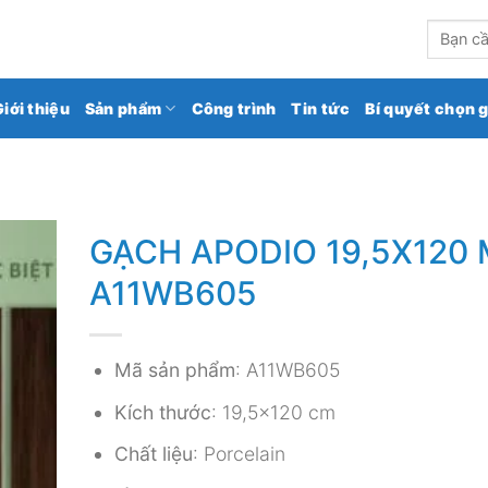
kho gạch ốp lát số 1 Việt Nam
Tìm
kiếm:
Giới thiệu
Sản phẩm
Công trình
Tin tức
Bí quyết chọn 
GẠCH APODIO 19,5X120
A11WB605
Mã sản phẩm
: A11WB605
Kích thước
: 19,5×120 cm
Chất liệu
: Porcelain