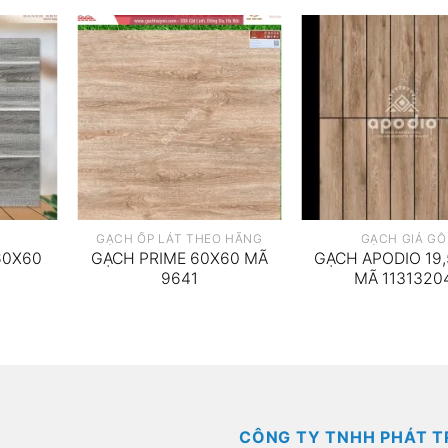
GẠCH ỐP LÁT THEO HÃNG
GẠCH GIẢ GỖ
60X60
GẠCH PRIME 60X60 MÃ
GẠCH APODIO 19,
9641
MÃ 1131320
CÔNG TY TNHH PHÁT T