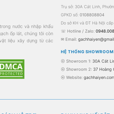
Trụ sở: 30A Cát Linh, Phườ
GPKD số:
0108808804
Do sở KH và ĐT Hà Nội cấp
 trong nước và nhập khẩu
☏ Hotline / Zalo:
0948.008
gạch ốp lát, chúng tôi còn
✉ Email:
gachhaiyen@gmai
 vật liệu xây dựng từ các
HỆ THỐNG SHOWROOM
⦿ Showroom 1:
30A Cát Li
⦿ Showroom 2:
37 Hoàng Q
⦿
Website:
gachhaiyen.co