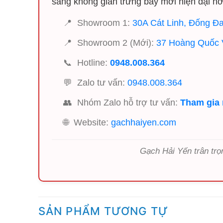
sang không gian trưng bày mới hiện đại hơ
📍
Showroom 1:
30A Cát Linh, Đống Đa
📍
Showroom 2 (Mới):
37 Hoàng Quốc V
📞
Hotline:
0948.008.364
💬
Zalo tư vấn:
0948.008.364
👥
Nhóm Zalo hỗ trợ tư vấn:
Tham gia
🌐
Website:
gachhaiyen.com
Gạch Hải Yến trân trọ
SẢN PHẨM TƯƠNG TỰ