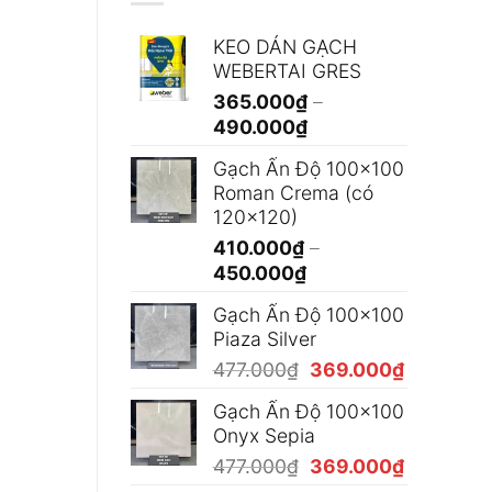
KEO DÁN GẠCH
WEBERTAI GRES
365.000
₫
–
Khoảng
490.000
₫
giá:
Gạch Ấn Độ 100x100
từ
Roman Crema (có
365.000₫
120x120)
đến
410.000
₫
–
490.000₫
Khoảng
450.000
₫
giá:
Gạch Ấn Độ 100x100
từ
Piaza Silver
410.000₫
Giá
Giá
477.000
₫
369.000
₫
đến
gốc
hiện
450.000₫
Gạch Ấn Độ 100x100
là:
tại
Onyx Sepia
477.000₫.
là:
Giá
Giá
477.000
₫
369.000
₫
369.000₫
gốc
hiện