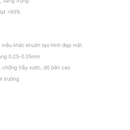
, sang trọng
đạt >95%
ới mẫu khắc khuôn tạo hình đẹp mắt
oảng 0.25-0.35mm
, chống trầy xước, độ bền cao
i trường