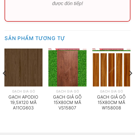
được đón tiếp!
SẢN PHẨM TƯƠNG TỰ
GẠCH GIẢ GỖ
GẠCH GIẢ GỖ
GẠCH GIẢ GỖ
GẠCH APODIO
GẠCH GIẢ GỖ
GẠCH GIẢ GỖ
19,5X120 MÃ
15X80CM MÃ
15X80CM MÃ
A11CG603
VS15807
W158008