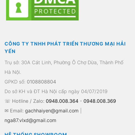
CÔNG TY TNHH PHÁT TRIỂN THƯƠNG MẠI HẢI
YẾN
Trụ sở: 30A Cát Linh, Phường Ô Chợ Dừa, Thành Phố
Hà Nội.
GPKD số:
0108808804
Do sở KH và ĐT Hà Nội cấp ngày 04/07/2019
☏ Hotline / Zalo:
0948.008.364
-
0948.008.369
✉ Email:
gachhaiyen@gmail.com
|
nga87.vlxd@gmail.com
HỆ THỐNG SHOWROOM