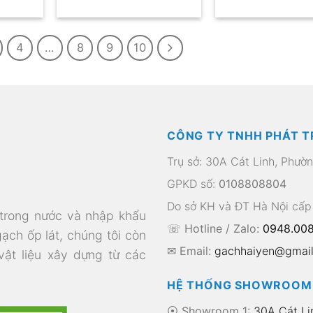
4
…
8
9
10
CÔNG TY TNHH PHÁT T
Trụ sở: 30A Cát Linh, Phườ
GPKD số:
0108808804
Do sở KH và ĐT Hà Nội cấp
 trong nước và nhập khẩu
☏ Hotline / Zalo:
0948.008
gạch ốp lát, chúng tôi còn
✉ Email:
gachhaiyen@gmai
 vật liệu xây dựng từ các
HỆ THỐNG SHOWROOM
⦿ Showroom 1:
30A Cát Li