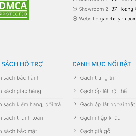
⦿ Showroom 2:
37 Hoàng Q
⦿
Website:
gachhaiyen.co
 SÁCH HỖ TRỢ
DANH MỤC NỔI BẬT
h sách bảo hành
Gạch trang trí
h sách giao hàng
Gạch ốp lát nội thất
h sách kiểm hàng, đổi trả
Gạch ốp lát ngoại thất
h sách thanh toán
Gạch nhập khẩu
h sách bảo mật
Gạch giả gỗ