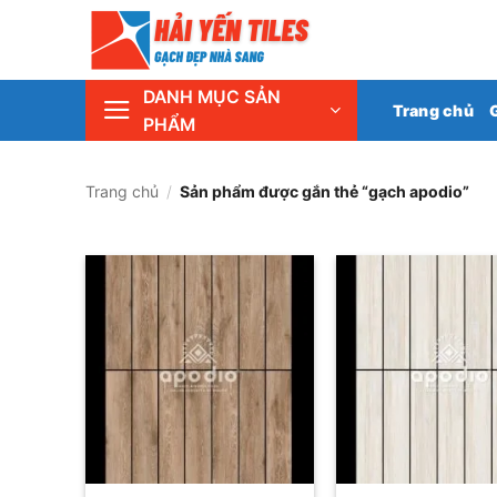
Skip
Tổng 
to
content
DANH MỤC SẢN
Trang chủ
PHẨM
Trang chủ
/
Sản phẩm được gắn thẻ “gạch apodio”