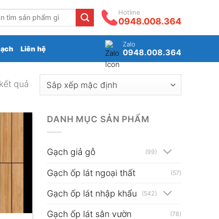
Hotline
0948.008.364
Zalo
gạch
Liên hệ
0948.008.364
 kết quả
DANH MỤC SẢN PHẨM
Gạch giả gỗ
(99)
Gạch ốp lát ngoại thất
(57)
Gạch ốp lát nhập khẩu
(542)
Gạch ốp lát sân vườn
(78)