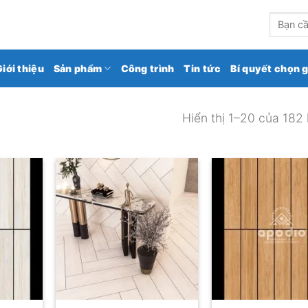
kho gạch ốp lát số 1 Việt Nam
Tìm
kiếm:
Giới thiệu
Sản phẩm
Công trình
Tin tức
Bí quyết chọn 
Hiển thị 1–20 của 182