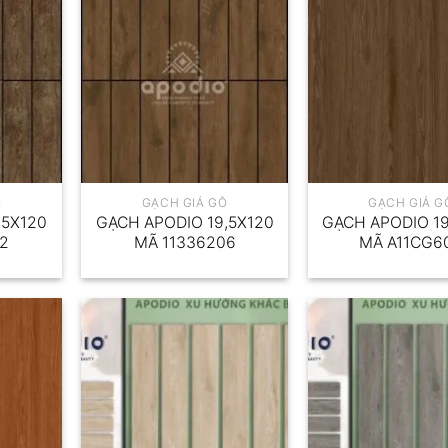
Ỗ
GẠCH GIẢ GỖ
GẠCH GIẢ G
,5X120
GẠCH APODIO 19,5X120
GẠCH APODIO 19
02
MÃ 11336206
MÃ A11CG6