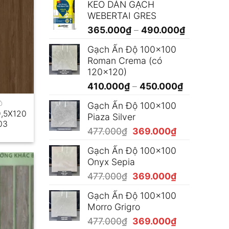
KEO DÁN GẠCH
WEBERTAI GRES
Khoảng
365.000
₫
–
490.000
₫
giá:
Gạch Ấn Độ 100x100
từ
Roman Crema (có
365.000₫
120x120)
đến
Khoảng
410.000
₫
–
450.000
₫
490.000₫
giá:
Ỗ
Gạch Ấn Độ 100x100
từ
,5X120
Piaza Silver
410.000₫
03
Giá
Giá
477.000
₫
369.000
₫
đến
gốc
hiện
450.000₫
Gạch Ấn Độ 100x100
là:
tại
Onyx Sepia
477.000₫.
là:
Giá
Giá
477.000
₫
369.000
₫
369.000₫.
gốc
hiện
Gạch Ấn Độ 100x100
là:
tại
Morro Grigro
477.000₫.
là:
Giá
Giá
477.000
₫
369.000
₫
369.000₫.