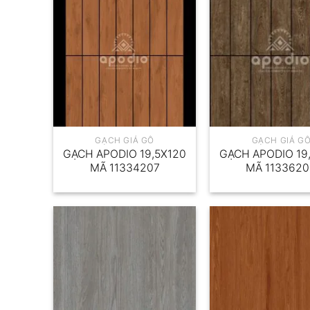
GẠCH GIẢ GỖ
GẠCH GIẢ G
GẠCH APODIO 19,5X120
GẠCH APODIO 19
MÃ 11334207
MÃ 113362