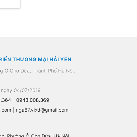
RIỂN THƯƠNG MẠI HẢI YẾN
ng Ô Chợ Dừa, Thành Phố Hà Nội.
 ngày 04/07/2019
.364
-
0948.008.369
l.com
|
nga87.vlxd@gmail.com
nh, Phường Ô Chợ Dừa, Hà Nội