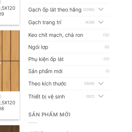
Ỗ
,5X120
Gạch ốp lát theo hãng
(2096)
09
Gạch trang trí
(439)
Keo chít mạch, chà ron
(12)
Ngói lợp
(0)
Phụ kiện ốp lát
(17)
Sản phẩm mới
(1)
Theo kích thước
(1509)
Thiết bị vệ sinh
(557)
Ỗ
,5X120
08
SẢN PHẨM MỚI