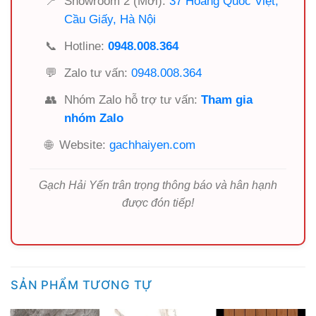
📍
Showroom 2 (Mới):
37 Hoàng Quốc Việt,
Cầu Giấy, Hà Nội
📞
Hotline:
0948.008.364
💬
Zalo tư vấn:
0948.008.364
👥
Nhóm Zalo hỗ trợ tư vấn:
Tham gia
nhóm Zalo
🌐
Website:
gachhaiyen.com
Gạch Hải Yến trân trọng thông báo và hân hạnh
được đón tiếp!
SẢN PHẨM TƯƠNG TỰ