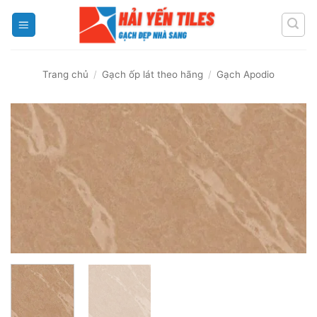
Skip
to
content
Trang chủ
/
Gạch ốp lát theo hãng
/
Gạch Apodio