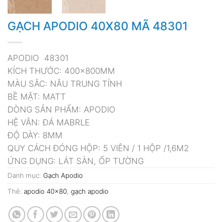
GẠCH APODIO 40X80 MÃ 48301
APODIO 48301
KÍCH THƯỚC: 400x800MM
MÀU SẮC: NÂU TRUNG TÍNH
BỀ MẶT: MATT
DÒNG SẢN PHẨM: APODIO
HỆ VÂN: ĐÁ MABRLE
ĐỘ DÀY: 8MM
QUY CÁCH ĐÓNG HỘP: 5 VIÊN / 1 HỘP /1,6M2
ỨNG DỤNG: LÁT SÀN, ỐP TƯỜNG
Danh mục:
Gạch Apodio
Thẻ:
apodio 40x80
,
gạch apodio