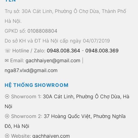
Trụ sở: 30A Cát Linh, Phường Ô Chợ Dừa, Thành Phố
Hà Nội.
GPKD số:
0108808804
Do sở KH và ĐT Hà Nội cấp ngày 04/07/2019
☏ Hotline / Zalo:
0948.008.364
-
0948.008.369
✉ Email:
gachhaiyen@gmail.com
|
nga87.vlxd@gmail.com
HỆ THỐNG SHOWROOM
⦿ Showroom 1:
30A Cát Linh, Phường Ô Chợ Dừa, Hà
Nội
⦿ Showroom 2:
37 Hoàng Quốc Việt, Phường Nghĩa
Đô, Hà Nội
⦿
Website:
gachhaiyen.com