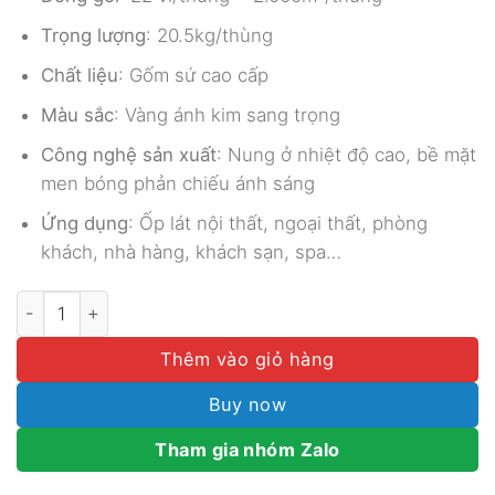
Trọng lượng
: 20.5kg/thùng
Chất liệu
: Gốm sứ cao cấp
Màu sắc
: Vàng ánh kim sang trọng
Công nghệ sản xuất
: Nung ở nhiệt độ cao, bề mặt
men bóng phản chiếu ánh sáng
Ứng dụng
: Ốp lát nội thất, ngoại thất, phòng
khách, nhà hàng, khách sạn, spa…
GẠCH MOSAIC GỐM SỨ VÀNG MEN BÓNG MGTT025 số l
Thêm vào giỏ hàng
Buy now
Tham gia nhóm Zalo