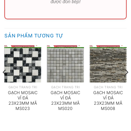
được đón tiếp!
SẢN PHẨM TƯƠNG TỰ
GẠCH TRANG TRÍ
GẠCH TRANG TRÍ
GẠCH TRANG TRÍ
GẠCH MOSAIC
GẠCH MOSAIC
GẠCH MOSAIC
VỈ ĐÁ
VỈ ĐÁ
VỈ ĐÁ
23X23MM MÃ
23X23MM MÃ
23X23MM MÃ
MS023
MS020
MS008