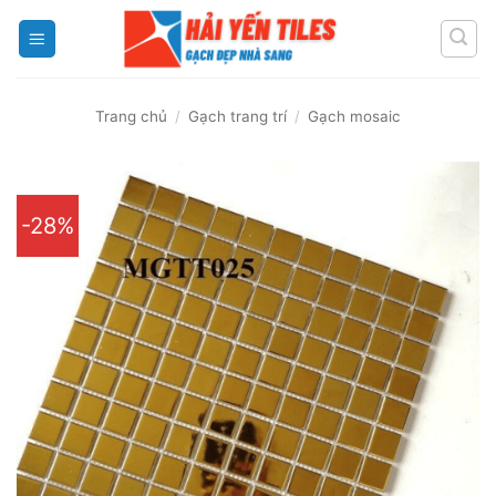
Skip
to
content
Trang chủ
/
Gạch trang trí
/
Gạch mosaic
-28%