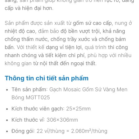
sáng
, sản phẩm giúp không gian trở nên
rực rỡ, đẳng
cấp và hiện đại hơn
.
Sản phẩm được sản xuất từ
gốm sứ cao cấp
, nung ở
nhiệt độ cao
, đảm bảo
độ bền vượt trội, khả năng
chống thấm nước, chống trầy xước và chống bám
bẩn
. Với thiết kế
dạng vỉ tiện lợi
, quá trình
thi công
nhanh chóng và tiết kiệm chi phí
, phù hợp với nhiều
không gian
từ nội thất đến ngoại thất
.
Thông tin chi tiết sản phẩm
Tên sản phẩm
: Gạch Mosaic Gốm Sứ Vàng Men
Bóng MGTT025
Kích thước viên gạch
: 25x25mm
Kích thước vỉ
: 306x306mm
Đóng gói
: 22 vỉ/thùng = 2.060m²/thùng