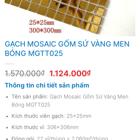
GẠCH MOSAIC GỐM SỨ VÀNG MEN
BÓNG MGTT025
Giá
Giá
1.570.000
₫
1.124.000
₫
gốc
hiện
Thông tin chi tiết sản phẩm
là:
tại
1.570.000₫.
là:
Tên sản phẩm
: Gạch Mosaic Gốm Sứ Vàng Men
1.124.000₫.
Bóng MGTT025
Kích thước viên gạch
: 25x25mm
Kích thước vỉ
: 306x306mm
Đóng gói
: 22 vỉ/thùng = 2.060m²/thùng