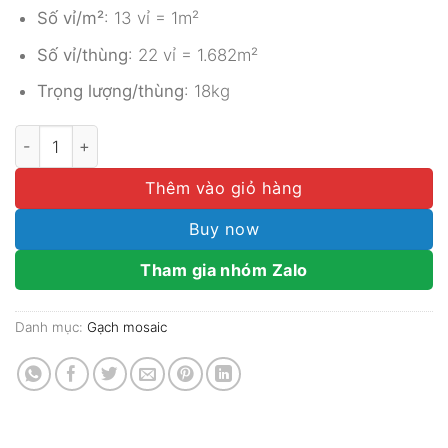
Số vỉ/m²
: 13 vỉ = 1m²
Số vỉ/thùng
: 22 vỉ = 1.682m²
Trọng lượng/thùng
: 18kg
Gạch Mosaic Gốm Sứ Lục Giác Men Bóng MGTT019 số lư
Thêm vào giỏ hàng
Buy now
Tham gia nhóm Zalo
Danh mục:
Gạch mosaic