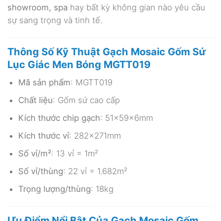
showroom, spa
hay bất kỳ không gian nào yêu cầu
sự sang trọng và tinh tế.
Thông Số Kỹ Thuật Gạch Mosaic Gốm Sứ
Lục Giác Men Bóng MGTT019
Mã sản phẩm
: MGTT019
Chất liệu
: Gốm sứ cao cấp
Kích thước chip gạch
: 51x59x6mm
Kích thước vỉ
: 282x271mm
Số vỉ/m²
: 13 vỉ = 1m²
Số vỉ/thùng
: 22 vỉ = 1.682m²
Trọng lượng/thùng
: 18kg
Ưu Điểm Nổi Bật Của Gạch Mosaic Gốm