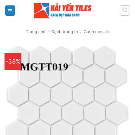
Skip
to
content
Trang chủ
/
Gạch trang trí
/
Gạch mosaic
-38%