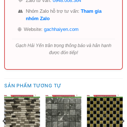
💬
Zalo tư vấn:
0948.008.364
👥
Nhóm Zalo hỗ trợ tư vấn:
Tham gia
nhóm Zalo
🌐
Website:
gachhaiyen.com
Gạch Hải Yến trân trọng thông báo và hân hạnh
được đón tiếp!
SẢN PHẨM TƯƠNG TỰ