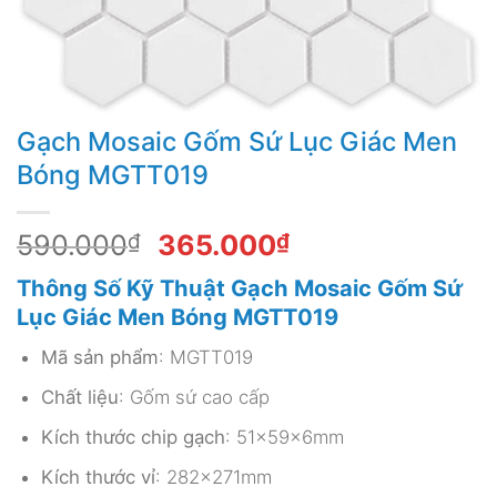
Gạch Mosaic Gốm Sứ Lục Giác Men
Bóng MGTT019
Giá
Giá
590.000
₫
365.000
₫
gốc
hiện
Thông Số Kỹ Thuật Gạch Mosaic Gốm Sứ
là:
tại
Lục Giác Men Bóng MGTT019
590.000₫.
là:
365.000₫.
Mã sản phẩm
: MGTT019
Chất liệu
: Gốm sứ cao cấp
Kích thước chip gạch
: 51x59x6mm
Kích thước vỉ
: 282x271mm