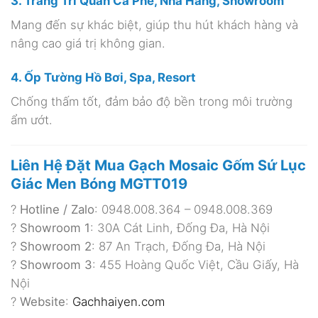
3. Trang Trí Quán Cà Phê, Nhà Hàng, Showroom
Mang đến sự khác biệt, giúp thu hút khách hàng và
nâng cao giá trị không gian.
4. Ốp Tường Hồ Bơi, Spa, Resort
Chống thấm tốt, đảm bảo độ bền trong môi trường
ẩm ướt.
Liên Hệ Đặt Mua Gạch Mosaic Gốm Sứ Lục
Giác Men Bóng MGTT019
?
Hotline / Zalo
: 0948.008.364 – 0948.008.369
?
Showroom 1
: 30A Cát Linh, Đống Đa, Hà Nội
?
Showroom 2
: 87 An Trạch, Đống Đa, Hà Nội
?
Showroom 3
: 455 Hoàng Quốc Việt, Cầu Giấy, Hà
Nội
?
Website
:
Gachhaiyen.com