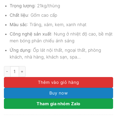
Trọng lượng
: 21kg/thùng
Chất liệu
: Gốm cao cấp
Màu sắc
: Trắng, xám, kem, xanh nhạt
Công nghệ sản xuất
: Nung ở nhiệt độ cao, bề mặt
men bóng phản chiếu ánh sáng
Ứng dụng
: Ốp lát nội thất, ngoại thất, phòng
khách, nhà hàng, khách sạn, spa…
GẠCH MOSAIC GỐM MEN BÓNG MGTT055 số lượng
Thêm vào giỏ hàng
Buy now
Tham gia nhóm Zalo