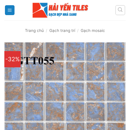
Skip
to
content
Trang chủ
/
Gạch trang trí
/
Gạch mosaic
-32%