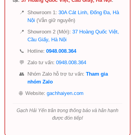
tại:
37 Hoàng Quốc Việt, Cầu Giấy, Hà Nội
.
📍
Showroom 1:
30A Cát Linh, Đống Đa, Hà
Nội
(Vẫn giữ nguyên)
📍
Showroom 2 (Mới):
37 Hoàng Quốc Việt,
Cầu Giấy, Hà Nội
📞
Hotline:
0948.008.364
💬
Zalo tư vấn:
0948.008.364
👥
Nhóm Zalo hỗ trợ tư vấn:
Tham gia
nhóm Zalo
🌐
Website:
gachhaiyen.com
Gạch Hải Yến trân trọng thông báo và hân hạnh
được đón tiếp!