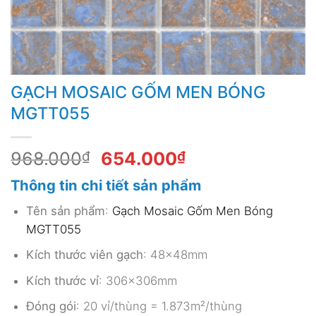
GẠCH MOSAIC GỐM MEN BÓNG
MGTT055
Giá
Giá
968.000
₫
654.000
₫
gốc
hiện
Thông tin chi tiết sản phẩm
là:
tại
968.000₫.
là:
Tên sản phẩm
:
Gạch Mosaic Gốm Men Bóng
654.000₫.
MGTT055
Kích thước viên gạch
: 48x48mm
Kích thước vỉ
: 306x306mm
Đóng gói
: 20 vỉ/thùng = 1.873m²/thùng