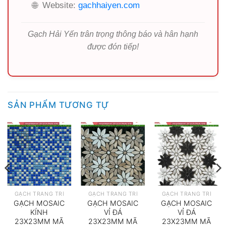
🌐
Website:
gachhaiyen.com
Gạch Hải Yến trân trọng thông báo và hân hạnh
được đón tiếp!
SẢN PHẨM TƯƠNG TỰ
GẠCH TRANG TRÍ
GẠCH TRANG TRÍ
GẠCH TRANG TRÍ
GẠCH MOSAIC
GẠCH MOSAIC
GẠCH MOSAIC
KÍNH
VỈ ĐÁ
VỈ ĐÁ
23X23MM MÃ
23X23MM MÃ
23X23MM MÃ