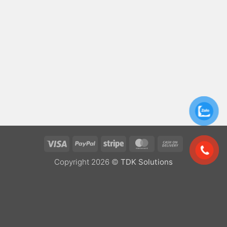
Visa
PayPal
Stripe
MasterCard
Cash
On
Copyright 2026 ©
TDK Solutions
Delivery