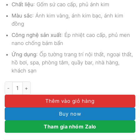
Chất liệu
: Gốm sứ cao cấp, phủ ánh kim
Màu sắc
: Ánh kim vàng, ánh kim bạc, ánh kim
đồng
Công nghệ sản xuất
: Ép nhiệt cao cấp, phủ men
nano chống bám bẩn
Ứng dụng
: Ốp tường trang trí nội thất, ngoại thất,
hồ bơi, spa, phòng tắm, quầy bar, nhà hàng,
khách sạn
GẠCH MOSAIC ÁNH KIM SA LUX025 số lượng
Thêm vào giỏ hàng
Buy now
Tham gia nhóm Zalo