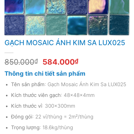
GẠCH MOSAIC ÁNH KIM SA LUX025
Giá
Giá
850.000
₫
584.000
₫
gốc
hiện
Thông tin chi tiết sản phẩm
là:
tại
850.000₫.
là:
Tên sản phẩm
: Gạch Mosaic Ánh Kim Sa LUX025
584.000₫.
Kích thước viên gạch
: 48x48x4mm
Kích thước vỉ
: 300x300mm
Đóng gói
: 22 vỉ/thùng = 2m²/thùng
Trọng lượng
: 18.6kg/thùng