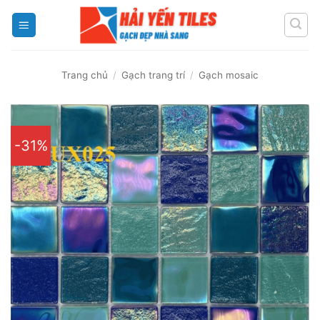
Skip
to
content
Trang chủ
/
Gạch trang trí
/
Gạch mosaic
-31%