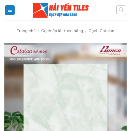
Skip
to
content
Trang chủ
/
Gạch ốp lát theo hãng
/
Gạch Catalan