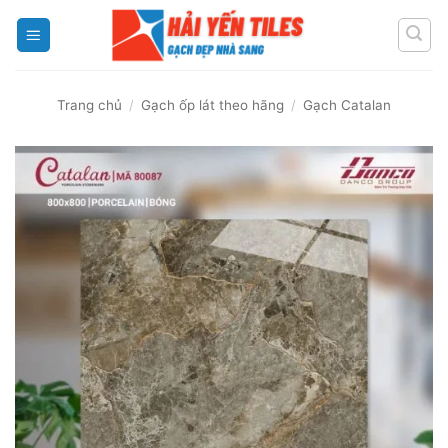
Skip
to
content
Trang chủ
/
Gạch ốp lát theo hãng
/
Gạch Catalan