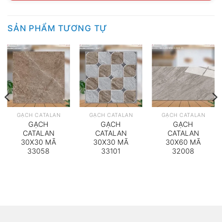
SẢN PHẨM TƯƠNG TỰ
GẠCH CATALAN
GẠCH CATALAN
GẠCH CATALAN
GẠCH
GẠCH
GẠCH
CATALAN
CATALAN
CATALAN
30X30 MÃ
30X30 MÃ
30X60 MÃ
33058
33101
32008
000₫.