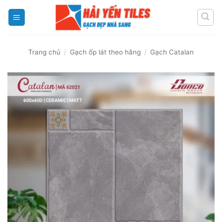
Skip
to
content
Trang chủ
/
Gạch ốp lát theo hãng
/
Gạch Catalan