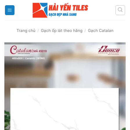
Skip
to
content
Trang chủ
/
Gạch ốp lát theo hãng
/
Gạch Catalan