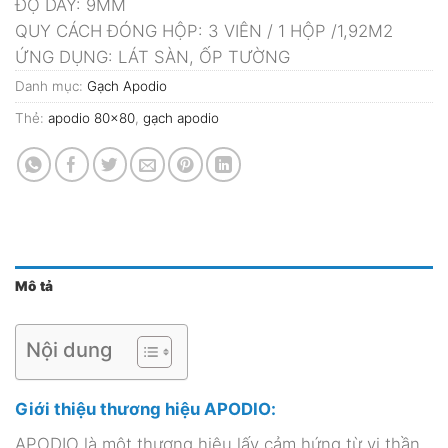
ĐỘ DÀY: 9MM
QUY CÁCH ĐÓNG HỘP: 3 VIÊN / 1 HỘP /1,92M2
ỨNG DỤNG: LÁT SÀN, ỐP TƯỜNG
Danh mục:
Gạch Apodio
Thẻ:
apodio 80x80
,
gạch apodio
Mô tả
Nội dung
Giới thiệu thương hiệu APODIO:
APODIO là một thương hiệu lấy cảm hứng từ vị thần