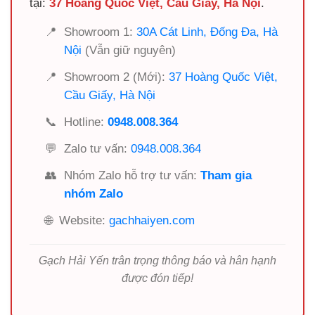
tại:
37 Hoàng Quốc Việt, Cầu Giấy, Hà Nội
.
📍
Showroom 1:
30A Cát Linh, Đống Đa, Hà
Nội
(Vẫn giữ nguyên)
📍
Showroom 2 (Mới):
37 Hoàng Quốc Việt,
Cầu Giấy, Hà Nội
📞
Hotline:
0948.008.364
💬
Zalo tư vấn:
0948.008.364
👥
Nhóm Zalo hỗ trợ tư vấn:
Tham gia
nhóm Zalo
🌐
Website:
gachhaiyen.com
Gạch Hải Yến trân trọng thông báo và hân hạnh
được đón tiếp!