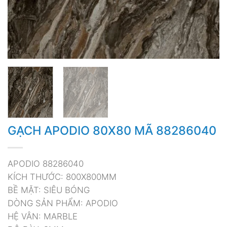
GẠCH APODIO 80X80 MÃ 88286040
APODIO 88286040
KÍCH THƯỚC: 800X800MM
BỀ MẶT: SIÊU BÓNG
DÒNG SẢN PHẨM: APODIO
HỆ VÂN: MARBLE