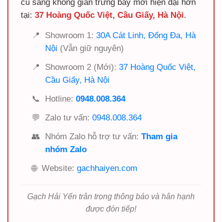
cũ sang không gian trưng bày mới hiện đại hơn
tại:
37 Hoàng Quốc Việt, Cầu Giấy, Hà Nội
.
📍
Showroom 1:
30A Cát Linh, Đống Đa, Hà
Nội
(Vẫn giữ nguyên)
📍
Showroom 2 (Mới):
37 Hoàng Quốc Việt,
Cầu Giấy, Hà Nội
📞
Hotline:
0948.008.364
💬
Zalo tư vấn:
0948.008.364
👥
Nhóm Zalo hỗ trợ tư vấn:
Tham gia
nhóm Zalo
🌐
Website:
gachhaiyen.com
Gạch Hải Yến trân trọng thông báo và hân hạnh
được đón tiếp!