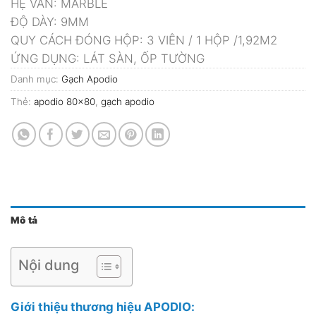
HỆ VÂN: MARBLE
ĐỘ DÀY: 9MM
QUY CÁCH ĐÓNG HỘP: 3 VIÊN / 1 HỘP /1,92M2
ỨNG DỤNG: LÁT SÀN, ỐP TƯỜNG
Danh mục:
Gạch Apodio
Thẻ:
apodio 80x80
,
gạch apodio
Mô tả
Nội dung
Giới thiệu thương hiệu APODIO: