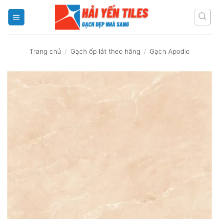
Skip
to
content
Trang chủ
/
Gạch ốp lát theo hãng
/
Gạch Apodio