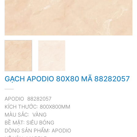
GẠCH APODIO 80X80 MÃ 88282057
APODIO 88282057
KÍCH THƯỚC: 800X800MM
MÀU SẮC: VÀNG
BỀ MẶT: SIÊU BÓNG
DÒNG SẢN PHẨM: APODIO