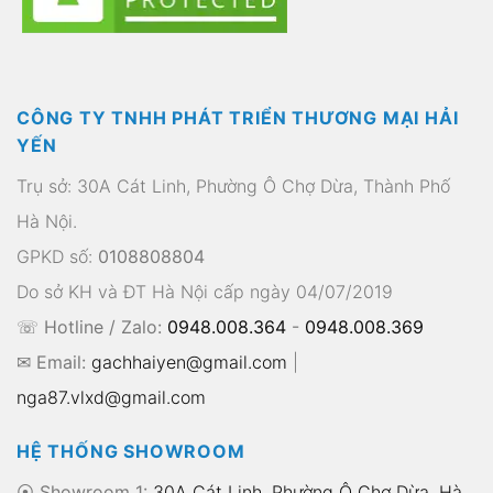
CÔNG TY TNHH PHÁT TRIỂN THƯƠNG MẠI HẢI
YẾN
Trụ sở: 30A Cát Linh, Phường Ô Chợ Dừa, Thành Phố
Hà Nội.
GPKD số:
0108808804
Do sở KH và ĐT Hà Nội cấp ngày 04/07/2019
☏ Hotline / Zalo:
0948.008.364
-
0948.008.369
✉ Email:
gachhaiyen@gmail.com
|
nga87.vlxd@gmail.com
HỆ THỐNG SHOWROOM
⦿ Showroom 1:
30A Cát Linh, Phường Ô Chợ Dừa, Hà