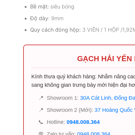
Bề mặt:
siêu bóng
Độ dày
: 9mm
Quy cách đóng hộp:
3 VIÊN / 1 HỘP /1,9
GẠCH HẢI YẾN
Kính thưa quý khách hàng: Nhằm nâng cao 
sang không gian trưng bày mới hiện đại hơ
📍
Showroom 1:
30A Cát Linh, Đống Đa
📍
Showroom 2 (Mới):
37 Hoàng Quốc V
📞
Hotline:
0948.008.364
💬
Zalo tư vấn:
0948.008.364