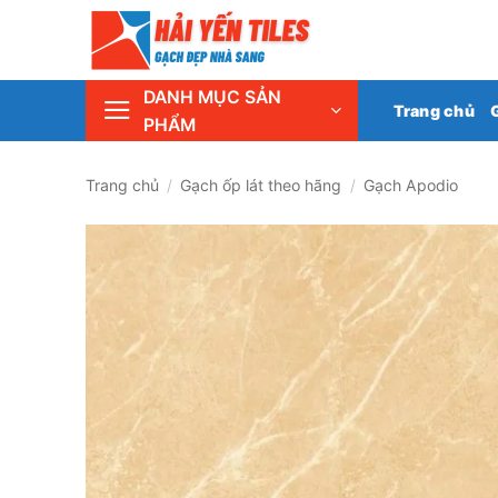
Skip
Tổng 
to
content
DANH MỤC SẢN
Trang chủ
PHẨM
Trang chủ
/
Gạch ốp lát theo hãng
/
Gạch Apodio