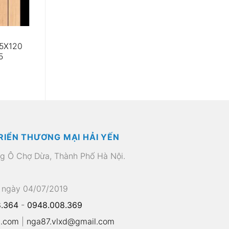
5X120
5
RIỂN THƯƠNG MẠI HẢI YẾN
ng Ô Chợ Dừa, Thành Phố Hà Nội.
 ngày 04/07/2019
.364
-
0948.008.369
l.com
|
nga87.vlxd@gmail.com