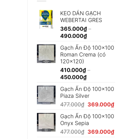
KEO DÁN GẠCH
WEBERTAI GRES
365.000
₫
–
Khoảng
490.000
₫
giá:
Gạch Ấn Độ 100x100
từ
Roman Crema (có
365.000₫
120x120)
đến
410.000
₫
–
490.000₫
Khoảng
450.000
₫
giá:
Gạch Ấn Độ 100x100
từ
Piaza Silver
410.000₫
Giá
Giá
477.000
₫
369.000
₫
đến
gốc
hiện
450.000₫
Gạch Ấn Độ 100x100
là:
tại
Onyx Sepia
477.000₫.
là:
Giá
Giá
477.000
₫
369.000
₫
369.000₫
gốc
hiện