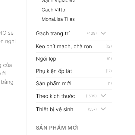
Gạch Viglacera
Gạch Vitto
MonaLisa Tiles
DIO sẽ
Gạch trang trí
(439)
ện nghi
Keo chít mạch, chà ron
(12)
Ngói lợp
(0)
g của
Phụ kiện ốp lát
(17)
với
m bằng
Sản phẩm mới
(1)
Theo kích thước
(1509)
Thiết bị vệ sinh
(557)
SẢN PHẨM MỚI