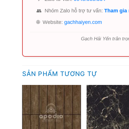
👥
Nhóm Zalo hỗ trợ tư vấn:
Tham gia
🌐
Website:
gachhaiyen.com
Gạch Hải Yến trân trọ
SẢN PHẨM TƯƠNG TỰ