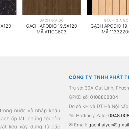
GẠCH GIẢ GỖ
GẠCH GIẢ GỖ
0X120
GẠCH APODIO 19,5X120
GẠCH APODIO 19,
8
MÃ A11CG603
MÃ 1133220
CÔNG TY TNHH PHÁT T
Trụ sở: 30A Cát Linh, Phườ
GPKD số:
0108808804
Do sở KH và ĐT Hà Nội cấp
 trong nước và nhập khẩu
☏ Hotline / Zalo:
0948.008
gạch ốp lát, chúng tôi còn
✉ Email:
gachhaiyen@gmai
 vật liệu xây dựng từ các