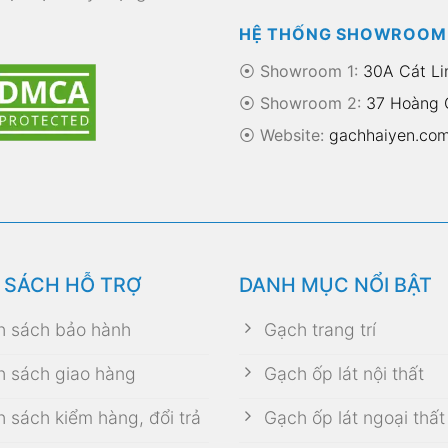
HỆ THỐNG SHOWROOM
⦿ Showroom 1:
30A Cát Li
⦿ Showroom 2:
37 Hoàng Q
⦿
Website:
gachhaiyen.co
 SÁCH HỖ TRỢ
DANH MỤC NỔI BẬT
h sách bảo hành
Gạch trang trí
h sách giao hàng
Gạch ốp lát nội thất
h sách kiểm hàng, đổi trả
Gạch ốp lát ngoại thất