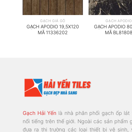
GẠCH GIẢ GỖ
GẠCH APODIO
5X120
GẠCH APODIO 19,5X120
GẠCH APODIO 8
3
MÃ 11336202
MÃ BL8180
Gạch Hải Yến
là nhà phân phối gạch ốp lát
nổi tiếng trên thế giới. Ngoài các sản phẩm 
đưa ra thị trường các loại thiết bị vệ sinh,