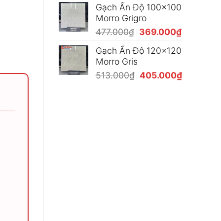
Gạch Ấn Độ 100x100
là:
tại
Morro Grigro
477.000₫.
là:
Giá
Giá
477.000
₫
369.000
₫
369.000₫
gốc
hiện
Gạch Ấn Độ 120x120
là:
tại
Morro Gris
477.000₫.
là:
Giá
Giá
513.000
₫
405.000
₫
369.000₫
gốc
hiện
là:
tại
513.000₫.
là:
405.000₫