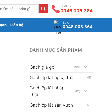
Hotline
0948.008.364
Zalo
gạch
Liên hệ
0948.008.364
DANH MỤC SẢN PHẨM
Ã
Gạch giả gỗ
(99)
Gạch ốp lát ngoại thất
(57)
Gạch ốp lát nhập
(542)
khẩu
Gạch ốp lát sân vườn
(78)