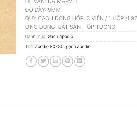
HỆ VÂN: ĐÁ MARVEL
ĐỘ DÀY: 9MM
QUY CÁCH ĐÓNG HỘP: 3 VIÊN / 1 HỘP /1,
ỨNG DỤNG: LÁT SÀN , ỐP TƯỜNG
Danh mục:
Gạch Apodio
Thẻ:
apodio 80x80
,
gạch apodio