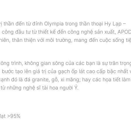
 thần đến từ đỉnh Olympia trong thần thoại Hy Lạp –
ông đầu tư từ thiết kế đến công nghệ sản xuất, APO
iên, thân thiện với môi trường, mang đến cuộc sống ti
ng trình, không gian sông của các bạn là sự trân trọn
ước tạo lên giá trị của gạch ốp lát cao cấp bậc nhất 
ạnh đó là đá granite, gỗ, xi măng; hay các họa tiết là
i từ những nghệ sĩ tài hoa người Ý.
đạt >95%