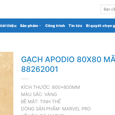
kho gạch ốp lát số 1 Việt Nam
Tìm
kiếm:
Giới thiệu
Sản phẩm
Công trình
Tin tức
Bí quyết chọn 
GẠCH APODIO 80X80 M
88262001
KÍCH THƯỚC: 800x800MM
MÀU SẮC: VÀNG
BỀ MẶT: TINH THỂ
DÒNG SẢN PHẨM: MARVEL PRO