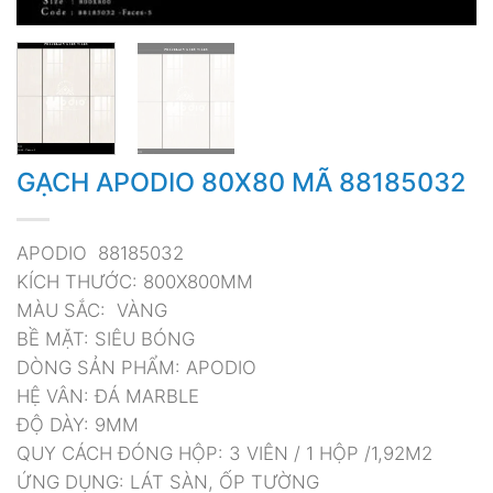
GẠCH APODIO 80X80 MÃ 88185032
APODIO 88185032
KÍCH THƯỚC: 800X800MM
MÀU SẮC: VÀNG
BỀ MẶT: SIÊU BÓNG
DÒNG SẢN PHẨM: APODIO
HỆ VÂN: ĐÁ MARBLE
ĐỘ DÀY: 9MM
QUY CÁCH ĐÓNG HỘP: 3 VIÊN / 1 HỘP /1,92M2
ỨNG DỤNG: LÁT SÀN, ỐP TƯỜNG