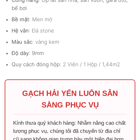
bể bơi
Bề mặt
: Men mờ
Hệ vân
: Đá stone
Màu sắc
: vàng kem
Độ dày
: 9mm
Quy cách đóng hộp:
2 Viên / 1 Hộp / 1,44m2
GẠCH HẢI YẾN LUÔN SẴN
SÀNG PHỤC VỤ
Kính thưa quý khách hàng: Nhằm nâng cao chất
lượng phục vụ, chúng tôi đã chuyển từ địa chỉ
cũ sang không gian trưng bày mới hiện đại hơn