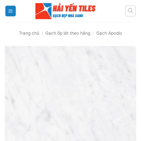
Skip
to
content
Trang chủ
/
Gạch ốp lát theo hãng
/
Gạch Apodio