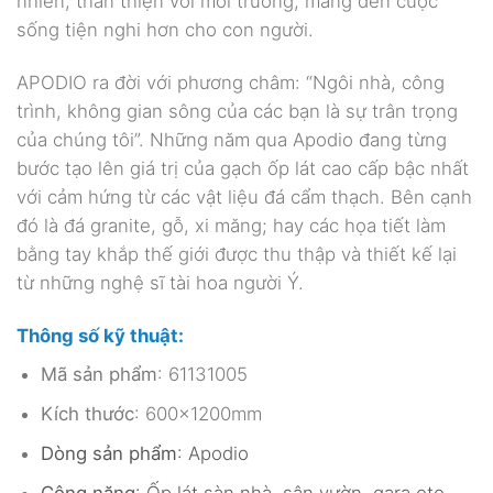
nhiên, thân thiện với môi trường, mang đến cuộc
sống tiện nghi hơn cho con người.
APODIO ra đời với phương châm: “Ngôi nhà, công
trình, không gian sông của các bạn là sự trân trọng
của chúng tôi”. Những năm qua Apodio đang từng
bước tạo lên giá trị của gạch ốp lát cao cấp bậc nhất
với cảm hứng từ các vật liệu đá cẩm thạch. Bên cạnh
đó là đá granite, gỗ, xi măng; hay các họa tiết làm
bằng tay khắp thế giới được thu thập và thiết kế lại
từ những nghệ sĩ tài hoa người Ý.
Thông số kỹ thuật:
Mã sản phẩm
: 61131005
Kích thước
: 600x1200mm
Dòng sản phẩm
: Apodio
Công năng
: Ốp lát sàn nhà, sân vườn, gara oto,