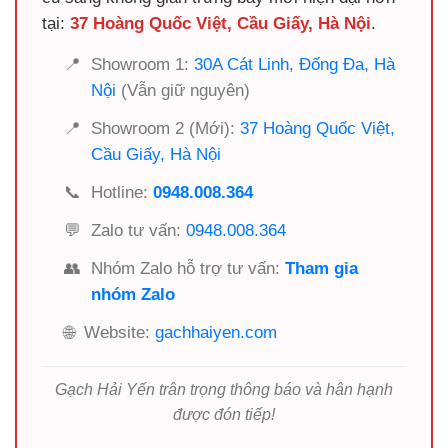
tại:
37 Hoàng Quốc Việt, Cầu Giấy, Hà Nội
.
📍
Showroom 1:
30A Cát Linh, Đống Đa, Hà
Nội
(Vẫn giữ nguyên)
📍
Showroom 2 (Mới):
37 Hoàng Quốc Việt,
Cầu Giấy, Hà Nội
📞
Hotline:
0948.008.364
💬
Zalo tư vấn:
0948.008.364
👥
Nhóm Zalo hỗ trợ tư vấn:
Tham gia
nhóm Zalo
🌐
Website:
gachhaiyen.com
Gạch Hải Yến trân trọng thông báo và hân hạnh
được đón tiếp!