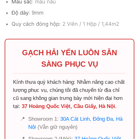
Màu sắc
: màu nâu
Độ dày
: 9mm
Quy cách đóng hộp:
2 Viên / 1 Hộp / 1,44m2
GẠCH HẢI YẾN LUÔN SẴN
SÀNG PHỤC VỤ
Kính thưa quý khách hàng: Nhằm nâng cao chất
lượng phục vụ, chúng tôi đã chuyển từ địa chỉ
cũ sang không gian trưng bày mới hiện đại hơn
tại:
37 Hoàng Quốc Việt, Cầu Giấy, Hà Nội
.
📍
Showroom 1:
30A Cát Linh, Đống Đa, Hà
Nội
(Vẫn giữ nguyên)
📍
Showroom 2 (Mới):
37 Hoàng Quốc Việt,