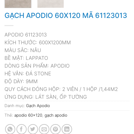
GẠCH APODIO 60X120 MÃ 61123013
APODIO 61123013
KÍCH THƯỚC: 600X1200MM
MÀU SẮC: NÂU
BỀ MẶT: LAPPATO
DÒNG SẢN PHẨM: APODIO
HỆ VÂN: ĐÁ STONE
ĐỘ DÀY: 9MM
QUY CÁCH ĐÓNG HỘP: 2 VIÊN / 1 HỘP /1,44M2
ỨNG DỤNG: LÁT SÀN, ỐP TƯỜNG
Danh mục:
Gạch Apodio
Thẻ:
apodio 60x120
,
gạch apodio