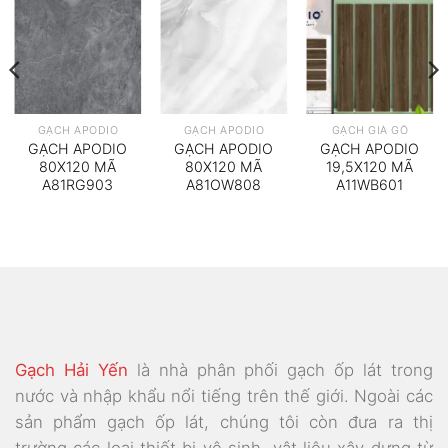
GẠCH APODIO
GẠCH APODIO
GẠCH GIẢ GỖ
GẠCH APODIO
GẠCH APODIO
GẠCH APODIO
80X120 MÃ
80X120 MÃ
19,5X120 MÃ
A81RG903
A81OW808
A11WB601
Gạch Hải Yến
là nhà phân phối gạch ốp lát trong
nước và nhập khẩu nổi tiếng trên thế giới. Ngoài các
sản phẩm gạch ốp lát, chúng tôi còn đưa ra thị
trường các loại thiết bị vệ sinh, vật liệu xây dựng từ