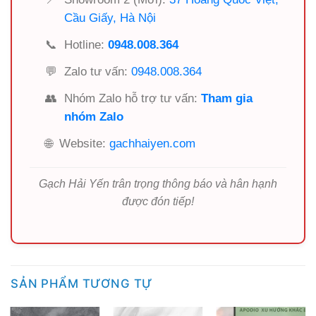
Cầu Giấy, Hà Nội
📞
Hotline:
0948.008.364
💬
Zalo tư vấn:
0948.008.364
👥
Nhóm Zalo hỗ trợ tư vấn:
Tham gia
nhóm Zalo
🌐
Website:
gachhaiyen.com
Gạch Hải Yến trân trọng thông báo và hân hạnh
được đón tiếp!
SẢN PHẨM TƯƠNG TỰ