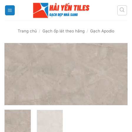
Skip
to
content
Trang chủ
/
Gạch ốp lát theo hãng
/
Gạch Apodio