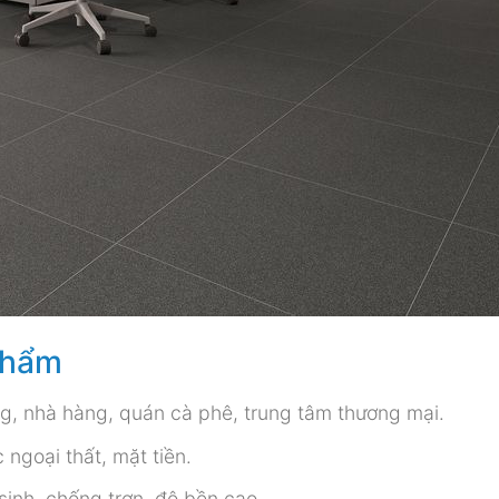
phẩm
g, nhà hàng, quán cà phê, trung tâm thương mại.
ngoại thất, mặt tiền.
inh, chống trơn, độ bền cao.