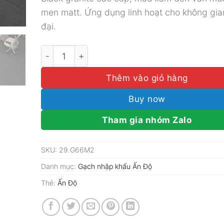
606.600₫.
là:
men matt. Ứng dụng linh hoạt cho không gia
449.100₫
đại.
Gạch nhập khẩu Ấn Độ 60x60 đồng chất Graphi
Thêm vào giỏ hàng
Buy now
Tham gia nhóm Zalo
SKU:
29.G66M2
Danh mục:
Gạch nhập khẩu Ấn Độ
Thẻ:
Ấn Độ