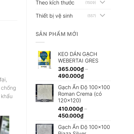
Theo kích thước
(1509)
Thiết bị vệ sinh
(557)
SẢN PHẨM MỚI
KEO DÁN GẠCH
WEBERTAI GRES
365.000
₫
–
Khoảng
490.000
₫
ại,
giá:
Gạch Ấn Độ 100x100
chống
từ
Roman Crema (có
 khẩu
365.000₫
120x120)
đến
410.000
₫
–
490.000₫
Khoảng
450.000
₫
giá:
Gạch Ấn Độ 100x100
từ
Piaza Silver