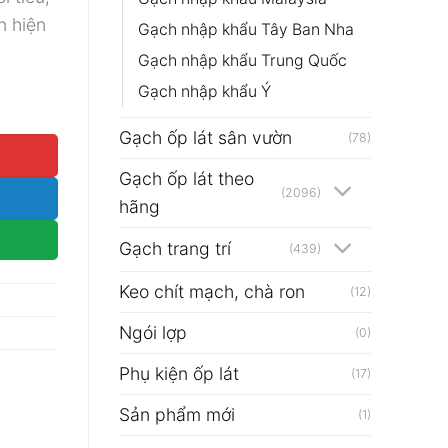
n hiện
.
Gạch nhập khẩu Tây Ban Nha
Gạch nhập khẩu Trung Quốc
Gạch nhập khẩu Ý
te Black số lượng
Gạch ốp lát sân vườn
(78)
Gạch ốp lát theo
(2096)
hãng
Gạch trang trí
(439)
Keo chít mạch, chà ron
(12)
Ngói lợp
(0)
Phụ kiện ốp lát
(17)
Sản phẩm mới
(1)