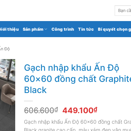
kho gạch ốp lát số 1 Việt Nam
Tìm
kiếm:
Giới thiệu
Sản phẩm
Công trình
Tin tức
Bí quyết chọn 
Ấn Độ
Gạch nhập khẩu Ấn Độ
60×60 đồng chất Graphit
Black
Giá
Giá
606.600
₫
449.100
₫
gốc
hiện
Gạch nhập khẩu Ấn Độ 60×60 đồng chất Gra
là:
tại
Black granite cao cấp, màu xám đen vân muối