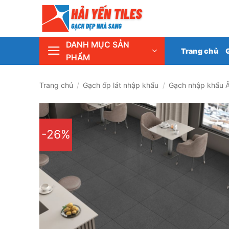
Skip
Tổng 
to
content
DANH MỤC SẢN
Trang chủ
PHẨM
Trang chủ
/
Gạch ốp lát nhập khẩu
/
Gạch nhập khẩu 
-26%