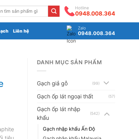
Hotline
0948.008.364
Zalo
gạch
Liên hệ
0948.008.364
DANH MỤC SẢN PHẨM
e
Gạch giả gỗ
(99)
Gạch ốp lát ngoại thất
(57)
Gạch ốp lát nhập
(542)
khẩu
Gạch nhập khẩu Ấn Độ
phite
 tiêu,
Gạch nhập khẩu Malaysia