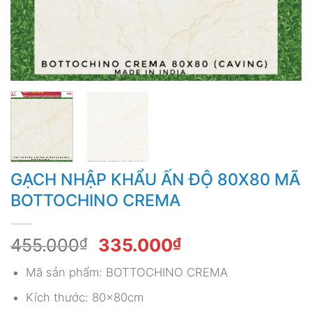
GẠCH NHẬP KHẨU ẤN ĐỘ 80X80 MÃ
BOTTOCHINO CREMA
Giá
Giá
455.000
₫
335.000
₫
gốc
hiện
Mã sản phẩm: BOTTOCHINO CREMA
là:
tại
455.000₫.
là:
Kích thước: 80x80cm