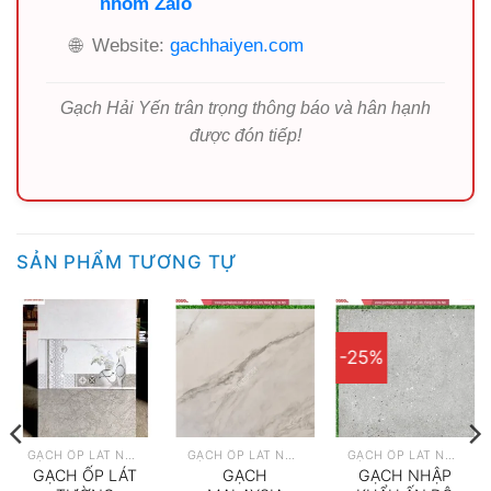
nhóm Zalo
🌐
Website:
gachhaiyen.com
Gạch Hải Yến trân trọng thông báo và hân hạnh
được đón tiếp!
SẢN PHẨM TƯƠNG TỰ
-25%
GẠCH ỐP LÁT NHẬP KHẨU
GẠCH ỐP LÁT NHẬP KHẨU
GẠCH ỐP LÁT NHẬP KHẨU
GẠCH ỐP LÁT
GẠCH
GẠCH NHẬP