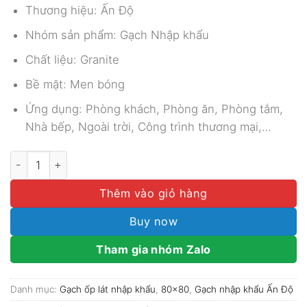
335.000₫.
Thương hiệu: Ấn Độ
Nhóm sản phẩm: Gạch Nhập khẩu
Chất liệu: Granite
Bề mặt: Men bóng
Ứng dụng: Phòng khách, Phòng ăn, Phòng tắm,
Nhà bếp, Ngoài trời, Công trình thương mại,…
GẠCH NHẬP KHẨU ẤN ĐỘ 80X80 MÃ BOTTOCHINO CREMA
Thêm vào giỏ hàng
Buy now
Tham gia nhóm Zalo
Danh mục:
Gạch ốp lát nhập khẩu
,
80x80
,
Gạch nhập khẩu Ấn Độ