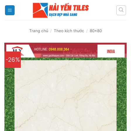
Skip
to
content
Trang chủ
/
Theo kích thước
/
80x80
-26%