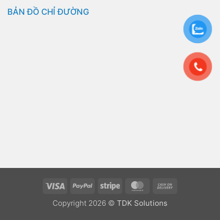
BẢN ĐỒ CHỈ ĐƯỜNG
Visa
PayPal
Stripe
MasterCard
Cash
On
Copyright 2026 ©
TDK Solutions
Delivery