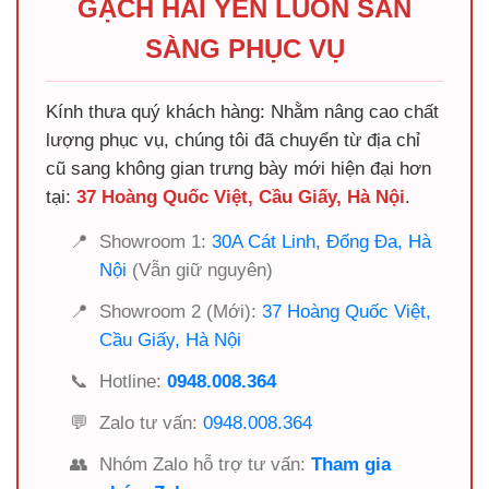
GẠCH HẢI YẾN LUÔN SẴN
SÀNG PHỤC VỤ
Kính thưa quý khách hàng: Nhằm nâng cao chất
lượng phục vụ, chúng tôi đã chuyển từ địa chỉ
cũ sang không gian trưng bày mới hiện đại hơn
tại:
37 Hoàng Quốc Việt, Cầu Giấy, Hà Nội
.
📍
Showroom 1:
30A Cát Linh, Đống Đa, Hà
Nội
(Vẫn giữ nguyên)
📍
Showroom 2 (Mới):
37 Hoàng Quốc Việt,
Cầu Giấy, Hà Nội
📞
Hotline:
0948.008.364
💬
Zalo tư vấn:
0948.008.364
👥
Nhóm Zalo hỗ trợ tư vấn:
Tham gia