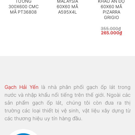
TƯỜNG
MALAYSIA
KHẨU ẤN ĐỘ
300X600 CMC
60X60 MÃ
60X60 MÃ
MÃ PT36808
A595X4L
PIZARRA
GRIGIO
355.000
₫
Giá
Giá
265.000
₫
gốc
hiện
là:
tại
355.000₫.
là:
265.0
Gạch Hải Yến
là nhà phân phối gạch ốp lát trong
nước và nhập khẩu nổi tiếng trên thế giới. Ngoài các
sản phẩm gạch ốp lát, chúng tôi còn đưa ra thị
trường các loại thiết bị vệ sinh, vật liệu xây dựng từ
các thương hiệu uy tín hàng đầu.