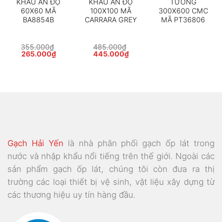
KHẨU ẤN ĐỘ
KHẨU ẤN ĐỘ
TƯỜNG
60X60 MÃ
100X100 MÃ
300X600 CMC
BA8854B
CARRARA GREY
MÃ PT36806
355.000
₫
485.000
₫
Giá
Giá
Giá
Giá
265.000
₫
445.000
₫
gốc
hiện
gốc
hiện
là:
tại
là:
tại
355.000₫.
là:
485.000₫.
là:
265.000₫.
445.000₫.
Gạch Hải Yến
là nhà phân phối gạch ốp lát trong
nước và nhập khẩu nổi tiếng trên thế giới. Ngoài các
sản phẩm gạch ốp lát, chúng tôi còn đưa ra thị
trường các loại thiết bị vệ sinh, vật liệu xây dựng từ
các thương hiệu uy tín hàng đầu.