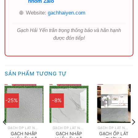
nhóm Zalo
🌐
Website:
gachhaiyen.com
Gạch Hải Yến trân trọng thông báo và hân hạnh
được đón tiếp!
SẢN PHẨM TƯƠNG TỰ
-25%
-8%
GẠCH ỐP LÁT NHẬP KHẨU
GẠCH ỐP LÁT NHẬP KHẨU
GẠCH ỐP LÁT NHẬP KHẨU
GẠCH NHẬP
GẠCH NHẬP
GẠCH ỐP LÁT