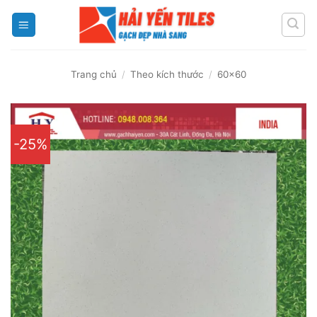
Skip
to
content
Trang chủ
/
Theo kích thước
/
60x60
-25%