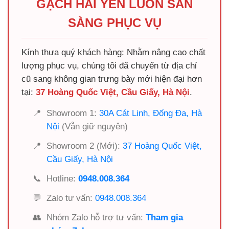
GẠCH HẢI YẾN LUÔN SẴN
SÀNG PHỤC VỤ
Kính thưa quý khách hàng: Nhằm nâng cao chất
lượng phục vụ, chúng tôi đã chuyển từ địa chỉ
cũ sang không gian trưng bày mới hiện đại hơn
tại:
37 Hoàng Quốc Việt, Cầu Giấy, Hà Nội
.
📍
Showroom 1:
30A Cát Linh, Đống Đa, Hà
Nội
(Vẫn giữ nguyên)
📍
Showroom 2 (Mới):
37 Hoàng Quốc Việt,
Cầu Giấy, Hà Nội
📞
Hotline:
0948.008.364
💬
Zalo tư vấn:
0948.008.364
👥
Nhóm Zalo hỗ trợ tư vấn:
Tham gia