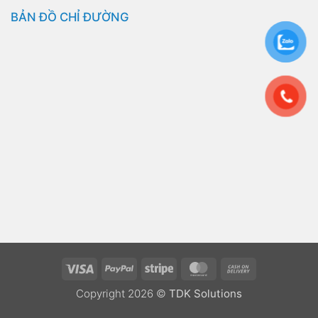
BẢN ĐỒ CHỈ ĐƯỜNG
Visa
PayPal
Stripe
MasterCard
Cash
On
Copyright 2026 ©
TDK Solutions
Delivery