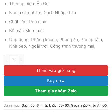
265.000₫.
Thương hiệu: Ấn Độ
Nhóm sản phẩm: Gạch Nhập khẩu
Chất liệu: Porcelain
Bề mặt: Men matt
Ứng dụng: Phòng khách, Phòng ăn, Phòng tắm,
Nhà bếp, Ngoài trời, Công trình thương mại,
GẠCH NHẬP KHẨU ẤN ĐỘ 60X60 MÃ BA8854M số lượng
Thêm vào giỏ hàng
Buy now
Tham gia nhóm Zalo
Danh mục:
Gạch ốp lát nhập khẩu
,
60x60
,
Gạch nhập khẩu Ấn Độ